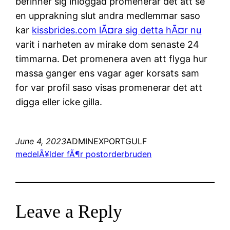
befinner sig inloggad promenerar det att se
en upprakning slut andra medlemmar saso
kar
kissbrides.com lÃ¤ra sig detta hÃ¤r nu
varit i narheten av mirake dom senaste 24
timmarna. Det promenera aven att flyga hur
massa ganger ens vagar ager korsats sam
for var profil saso visas promenerar det att
digga eller icke gilla.
June 4, 2023
ADMINEXPORTGULF
medelÃ¥lder fÃ¶r postorderbruden
Leave a Reply