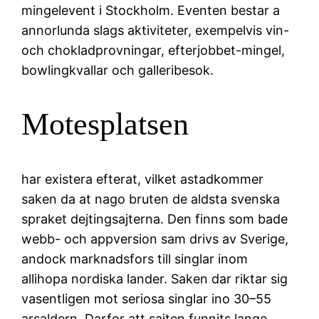
mingelevent i Stockholm. Eventen bestar a
annorlunda slags aktiviteter, exempelvis vin-
och chokladprovningar, efterjobbet-mingel,
bowlingkvallar och galleribesok.
Motesplatsen
har existera efterat, vilket astadkommer
saken da at nago bruten de aldsta svenska
spraket dejtingsajterna. Den finns som bade
webb- och appversion sam drivs av Sverige,
andock marknadsfors till singlar inom
allihopa nordiska lander. Saken dar riktar sig
vasentligen mot seriosa singlar ino 30–55
arsaldern. Darfor att sajten funnits lange