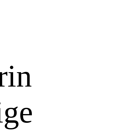
rin
ige