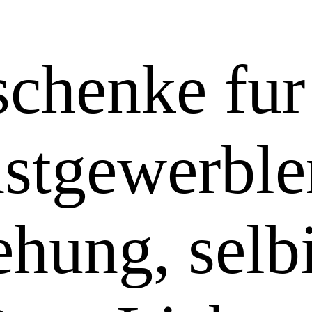
schenke fur
nstgewerble
ehung, selb