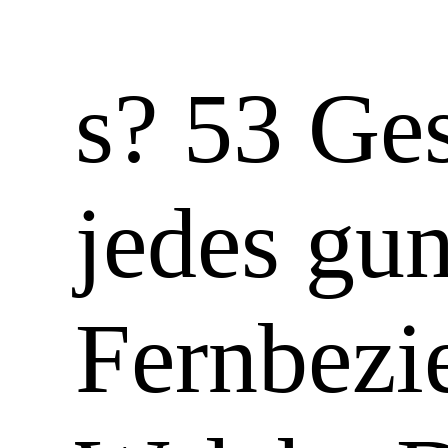
s? 53 Ge
jedes gu
Fernbezi