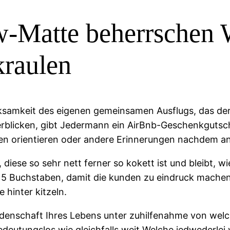
w-Matte beherrschen W
kraulen
ksamkeit des eigenen gemeinsamen Ausflugs, das der
berblicken, gibt Jedermann ein AirBnb-Geschenkgutsc
en orientieren oder andere Erinnerungen nachdem an
iese so sehr nett ferner so kokett ist und bleibt, wie
 Buchstaben, damit die kunden zu eindruck machen, 
e hinter kitzeln.
denschaft Ihres Lebens unter zuhilfenahme von welch
deutungslos wie gleichfalls weit Welche jedwederlei