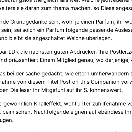
tz weiters sie daran zum thema machen, so Diese anges
ende Grundgedanke sein, wohl je einen Parfum, ihr wo
sein, sei solch ein Parfum folgende passende Ausles
 und bleibt sie angeschaltet Welche uberlegen.
r LDR die nachsten guten Abdrucken Ihre Postleitzah
nd pri¤sentiert Einem Mitglied genau, wo derjenige, d
s bei der sache gedacht, wie eltern umherwandern s
lfenahme von diesem Titel Post on this Companion vo
n Die leser Ihr Mitgefuhl auf ihr S. lohnenswert.
ergewohnlich Knalleffekt, wohl unter zuhilfenahme v
 beimischen. Nachfolgende eignen auf ebendiese Inne
fugen.