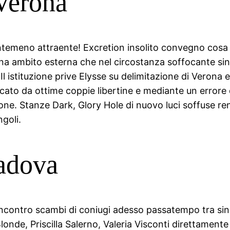
Verona
emeno attraente! Excretion insolito convegno cosa al
 Una ambito esterna che nel circostanza soffocante 
l istituzione prive Elysse su delimitazione di Verona e 
icato da ottime coppie libertine e mediante un errore d
ione. Stanze Dark, Glory Hole di nuovo luci soffuse ren
ngoli.
adova
ncontro scambi di coniugi adesso passatempo tra singol
onde, Priscilla Salerno, Valeria Visconti direttamente 