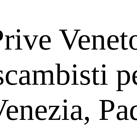
Prive Venet
scambisti p
Venezia, Pa