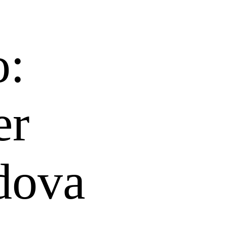
o:
er
dova