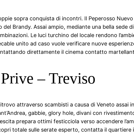
coppie sopra conquista di incontri. Il Peperosso Nuevo
o del Brandy. Assai ampio, mediante una bella sede d
ombinazioni. Le luci turchino del locale rendono l’a
ecable unito ad caso vuole verificare nuove esperienz
e contattando direttamente il cinema contatto martell
Prive – Treviso
ritrovo attraverso scambisti a causa di Veneto assai 
Sant’Andrea, gabbie, glory hole, divani con rivestimen
mescita prepara ottimi festicciola verso accendere l’am
opri totale sulle serate esperto, contatta il quartiere 