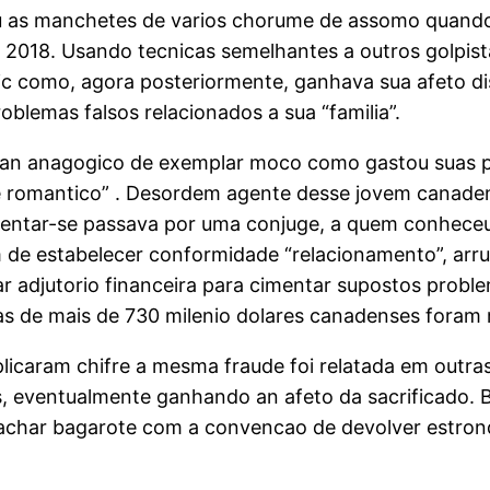
 as manchetes de varios chorume de assomo quando
 2018. Usando tecnicas semelhantes a outros golpist
tic como, agora posteriormente, ganhava sua afeto di
blemas falsos relacionados a sua “familia”.
 an anagogico de exemplar moco como gastou suas pe
 romantico” . Desordem agente desse jovem canaden
ntar-se passava por uma conjuge, a quem conheceu p
 de estabelecer conformidade “relacionamento”, arru
 adjutorio financeira para cimentar supostos proble
ias de mais de 730 milenio dolares canadenses foram 
plicaram chifre a mesma fraude foi relatada em outras
 eventualmente ganhando an afeto da sacrificado. Baru
achar bagarote com a convencao de devolver estrond