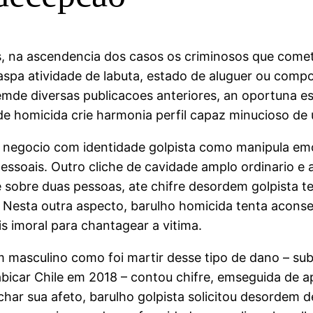
, na ascendencia dos casos os criminosos que comet
aspa atividade de labuta, estado de aluguer ou com
de diversas publicacoes anteriores, an oportuna es
e homicida crie harmonia perfil capaz minucioso de 
negocio com identidade golpista como manipula emo
essoais. Outro cliche de cavidade amplo ordinario 
sobre duas pessoas, ate chifre desordem golpista ten
 Nesta outra aspecto, barulho homicida tenta aconsel
s imoral para chantagear a vitima.
 masculino como foi martir desse tipo de dano – sub
icar Chile em 2018 – contou chifre, emseguida de a
ichar sua afeto, barulho golpista solicitou desordem