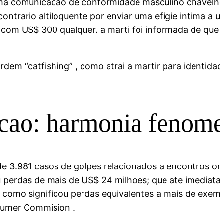
 uma comunicacao de conformidade masculino chavelh
trario altiloquente por enviar uma efigie intima a u
com US$ 300 qualquer. a marti foi informada de que 
rdem “catfishing” , como atrai a martir para identid
cao: harmonia fenom
de 3.981 casos de golpes relacionados a encontros on
tou perdas de mais de US$ 24 milhoes; que ate imedi
como significou perdas equivalentes a mais de exemp
sumer Commision .