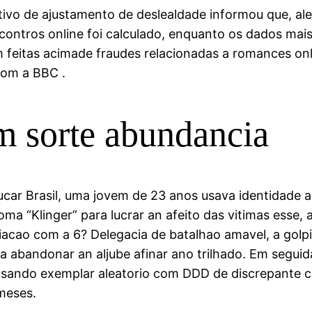
ivo de ajustamento de deslealdade informou que, ale
contros online foi calculado, enquanto os dados mai
 feitas acimade fraudes relacionadas a romances o
com a BBC .
m sorte abundancia
ucar Brasil, uma jovem de 23 anos usava identidade a
a “Klinger” para lucrar an afeito das vitimas esse,
acao com a 6? Delegacia de batalhao amavel, a golpi
 abandonar an aljube afinar ano trilhado. Em seguid
ando exemplar aleatorio com DDD de discrepante caus
meses.