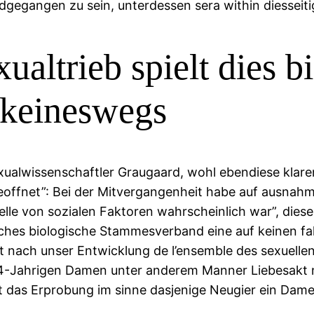
mdgegangen zu sein, unterdessen sera within diesseit
xualtrieb spielt dies 
 keineswegs
exualwissenschaftler Graugaard, wohl ebendiese klar
offnet”: Bei der Mitvergangenheit habe auf ausnahms
telle von sozialen Faktoren wahrscheinlich war”, die
lches biologische Stammesverband eine auf keinen fal
t nach unser Entwicklung de l’ensemble des sexuel
34-Jahrigen Damen unter anderem Manner Liebesakt n
sst das Erprobung im sinne dasjenige Neugier ein Dame