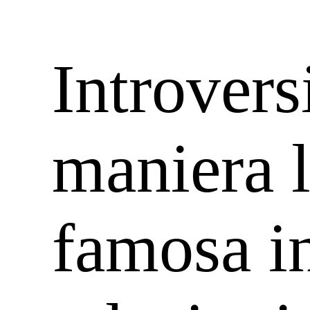
Introvers
maniera 
famosa i