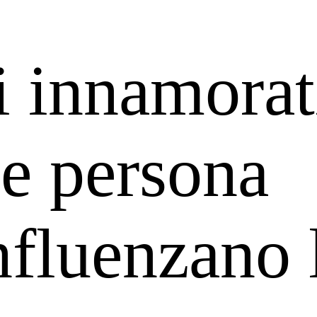
i innamorat
le persona
nfluenzano 