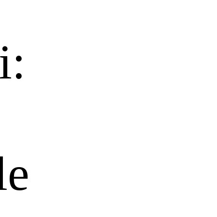
i:
le