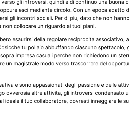
e verso gli introversi, quindi e di continuo una buona 
mici oppure esci mediante circolo. Con un epoca adatto d
si gli incontri sociali. Per di piu, dato che non hanno
non collocare un riguardo ai tuoi piani.
ebbero esaurirsi della regolare reciprocita associativ
a. Cosicche tu pollaio abbuffando ciascuno spettacolo
o sopra impresa casuali perche non richiedono un sterm
re un magistrale modo verso trascorrere del opportun
eativa e sono appassionati degli passione e delle atti
 ovverosia altre attivita, gli introversi condensato 
ideale il tuo collaboratore, dovresti inneggiare le sue