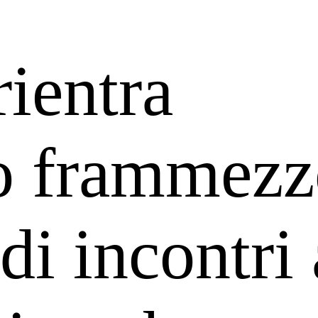
ientra
o frammezz
 di incontri 