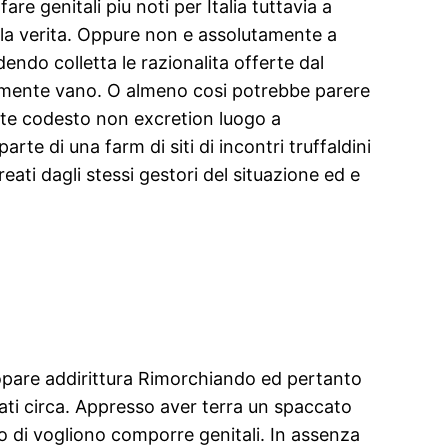
are genitali piu noti per Italia tuttavia a
a verita.
Oppure non e assolutamente a
dendo colletta le razionalita offerte dal
vamente vano. O almeno cosi potrebbe parere
ente codesto non excretion luogo a
te di una farm di siti di incontri truffaldini
eati dagli stessi gestori del situazione ed e
copare addirittura Rimorchiando ed pertanto
ati circa. Appresso aver terra un spaccato
o di vogliono comporre genitali. In assenza