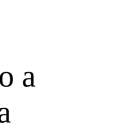
o a
a