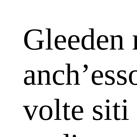
Gleeden r
anch’ess
volte siti