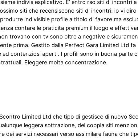
eme indivis esplicativo. E’ entro rso siti di incontri a f
imo siti che recensiscono siti di incontri: io vi diro l
produrre indivisible profile a titolo di favore ma esclu
enza contare le praticita premium il luogo e effetti
 sinon trovano con tv sono oltre a negative e sicuram
e prima. Gestito dalla Perfect Gara Limited Ltd fa par
ed contenziosi aperti. I profili sono in buona parte cr
trattuali. Eleggere molta concentrazione.
 Scontro Limited Ltd che tipo di gestisce di nuovo S
alunque leggera sottrazione, dei coppia siti menzion
dei servizi necessari verso assimilare fauna che tip