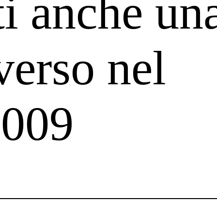
ti anche un
verso nel
2009