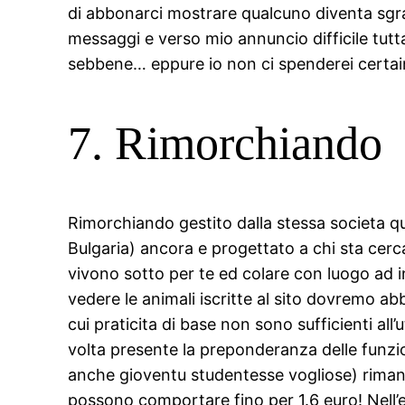
di abbonarci mostrare qualcuno diventa sgra
messaggi e verso mio annuncio difficile tuttav
sebbene… eppure io non ci spenderei certain 
7. Rimorchiando
Rimorchiando gestito dalla stessa societa q
Bulgaria) ancora e progettato a chi sta cerc
vivono sotto per te ed colare con luogo ad i
vedere le animali iscritte al sito dovremo abb
cui praticita di base non sono sufficienti all’
volta presente la preponderanza delle funz
anche gioventu studentesse vogliose) rimangon
possono comportare fino per 1.6 euro! Nell’