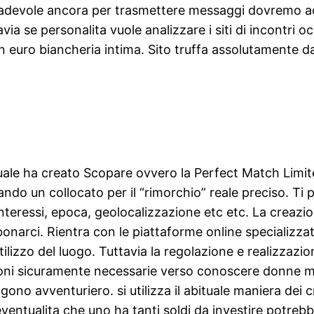
devole ancora per trasmettere messaggi dovremo acquis
ia se personalita vuole analizzare i siti di incontri oc
euro biancheria intima. Sito truffa assolutamente da
uale ha creato Scopare ovvero la Perfect Match Limit
ando un collocato per il “rimorchio” reale preciso. 
nteressi, epoca, geolocalizzazione etc etc. La creazio
onarci. Rientra con le piattaforme online specializzate
utilizzo del luogo. Tuttavia la regolazione e realizzazi
ioni sicuramente necessarie verso conoscere donne ma
o avventuriero. si utilizza il abituale maniera dei cr
eventualita che uno ha tanti soldi da investire potr