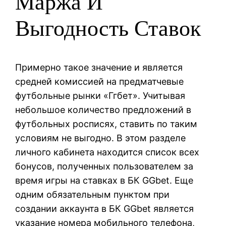
Маржа И
Выгодность Ставок
Примерно такое значение и является
средней комиссией на предматчевые
футбольные рынки «Ггбет». Учитывая
небольшое количество предложений в
футбольных росписях, ставить по таким
условиям не выгодно. В этом разделе
личного кабинета находится список всех
бонусов, полученных пользователем за
время игры на ставках в БК GGbet. Еще
одним обязательным пунктом при
создании аккаунта в БК GGbet является
указание номера мобильного телефона,