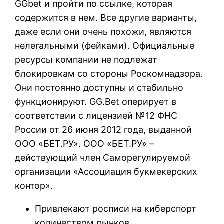
GGbet и пройти по ссылке, которая
содержится в нем. Все другие варианты,
даже если они очень похожи, являются
нелегальными (фейками). Официальные
ресурсы компании не подлежат
блокировкам со стороны Роскомнадзора.
Они постоянно доступны и стабильно
функционируют. GG.Bet оперирует в
соответствии с лицензией №12 ФНС
России от 26 июня 2012 года, выданной
ООО «БЕТ.РУ». ООО «БЕТ.РУ» –
действующий член Саморегулируемой
организации «Ассоциация букмекерских
контор».
Привлекают росписи на киберспорт
количеством рынков.