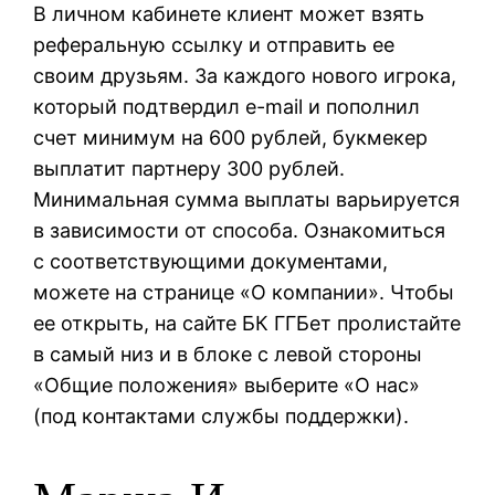
В личном кабинете клиент может взять
реферальную ссылку и отправить ее
своим друзьям. За каждого нового игрока,
который подтвердил e-mail и пополнил
счет минимум на 600 рублей, букмекер
выплатит партнеру 300 рублей.
Минимальная сумма выплаты варьируется
в зависимости от способа. Ознакомиться
с соответствующими документами,
можете на странице «О компании». Чтобы
ее открыть, на сайте БК ГГБет пролистайте
в самый низ и в блоке с левой стороны
«Общие положения» выберите «О нас»
(под контактами службы поддержки).