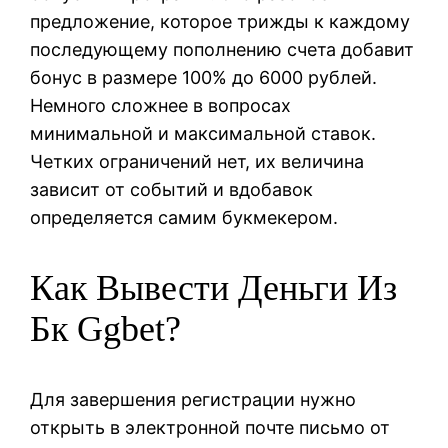
предложение, которое трижды к каждому
последующему пополнению счета добавит
бонус в размере 100% до 6000 рублей.
Немного сложнее в вопросах
минимальной и максимальной ставок.
Четких ограничений нет, их величина
зависит от событий и вдобавок
определяется самим букмекером.
Как Вывести Деньги Из
Бк Ggbet?
Для завершения регистрации нужно
открыть в электронной почте письмо от