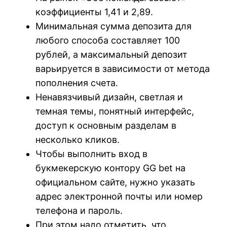
коэффициенты 1,41 и 2,89.
Минимальная сумма депозита для
любого способа составляет 100
рублей, а максимальный депозит
варьируется в зависимости от метода
пополнения счета.
Ненавязчивый дизайн, светлая и
темная темы, понятный интерфейс,
доступ к основным разделам в
несколько кликов.
Чтобы выполнить вход в
букмекерскую контору GG bet на
официальном сайте, нужно указать
адрес электронной почты или номер
телефона и пароль.
При этом надо отметить, что