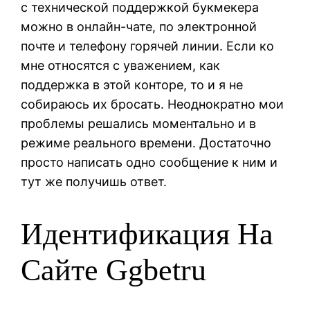
с технической поддержкой букмекера
можно в онлайн-чате, по электронной
почте и телефону горячей линии. Если ко
мне относятся с уважением, как
поддержка в этой конторе, то и я не
собираюсь их бросать. Неоднократно мои
проблемы решались моментально и в
режиме реального времени. Достаточно
просто написать одно сообщение к ним и
тут же получишь ответ.
Идентификация На
Сайте Ggbetru