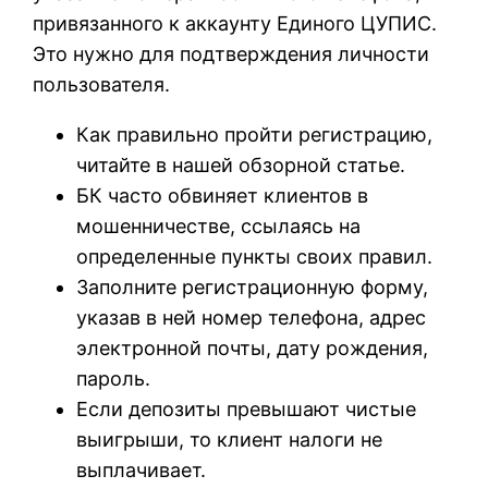
привязанного к аккаунту Единого ЦУПИС.
Это нужно для подтверждения личности
пользователя.
Как правильно пройти регистрацию,
читайте в нашей обзорной статье.
БК часто обвиняет клиентов в
мошенничестве, ссылаясь на
определенные пункты своих правил.
Заполните регистрационную форму,
указав в ней номер телефона, адрес
электронной почты, дату рождения,
пароль.
Если депозиты превышают чистые
выигрыши, то клиент налоги не
выплачивает.