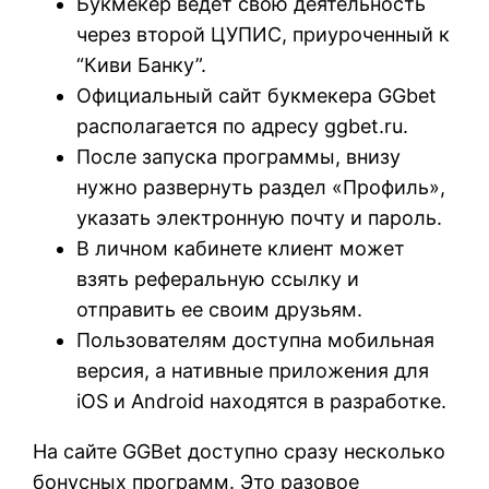
Букмекер ведет свою деятельность
через второй ЦУПИС, приуроченный к
“Киви Банку”.
Официальный сайт букмекера GGbet
располагается по адресу ggbet.ru.
После запуска программы, внизу
нужно развернуть раздел «Профиль»,
указать электронную почту и пароль.
В личном кабинете клиент может
взять реферальную ссылку и
отправить ее своим друзьям.
Пользователям доступна мобильная
версия, а нативные приложения для
iOS и Android находятся в разработке.
На сайте GGBet доступно сразу несколько
бонусных программ. Это разовое