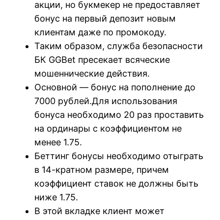
акции, но букмекер не предоставляет
бонус на первый депозит новым
клиентам даже по промокоду.
Таким образом, служба безопасности
БК GGBet пресекает всяческие
мошеннические действия.
Основной — бонус на пополнение до
7000 рублей.Для использования
бонуса необходимо 20 раз проставить
на ординары с коэффициентом не
менее 1.75.
Беттинг бонусы необходимо отыграть
в 14-кратном размере, причем
коэффициент ставок не должны быть
ниже 1.75.
В этой вкладке клиент может