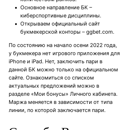
Основное направление БК –
киберспортивные дисциплины.
Открываем официальный сайт
букмекерской конторы – ggbet.com.
По состоянию на начало осени 2022 года,
у букмекера нет игрового приложения для
iPhone и iPad. Нет, заключить пари в
данной БК можно только на официальном
сайте. Ознакомиться со списком
актуальных предложений можно в
разделе «Мои бонусы» Личного кабинета.
Маржа меняется в зависимости от типа
линии, по которой заключается пари.