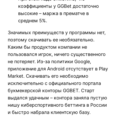
коэффициенты у GGBet достаточно
высокие – маржа в прематче в
среднем 5%.
Значимых преимуществ у программы нет,
поэтому скачивать ее необязательно.
Каким бы продуктом компании не
пользовался игрок, ничего существенного
не потеряет. Из-за политики Google,
приложение для Android отсутствует в Play
Market. Скачивать его необходимо
исключительно с официального портала
букмекерской конторы GGBET. Старт
выдался удачным – контора заняла пустую
нишу киберспортивного беттинга в России
и быстро набрала клиентскую базу.