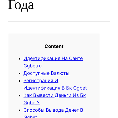
Года
Content
Идентификация На Сайте
Ggbetru
Доступные Валюты
Регистрация И
Идентификация В Бк Ggbet
Как Вывести Деньги Из Бк
Ggbet?
Способы Вывода Денег В
Ggbet