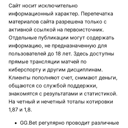
Сайт носит исключительно
информационный характер. Перепечатка
материалов сайта разрешена только с
активной ссылкой на первоисточник.
Отдельные публикации могут содержать
информацию, не предназначенную для
пользователей до 18 лет. Здесь доступны
прямые трансляции матчей по
киберспорту и другим дисциплинам.
Клиенты пополняют счет, снимают деньги,
общаются со службой поддержки,
знакомятся с результатами и статистикой.
На четный и нечетный тоталы котировки
1,87 и 1,8.
GG.Bet регулярно проводит различные