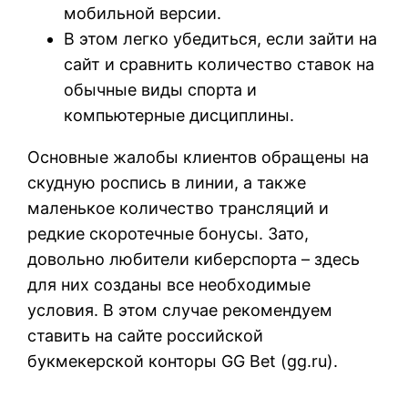
мобильной версии.
В этом легко убедиться, если зайти на
сайт и сравнить количество ставок на
обычные виды спорта и
компьютерные дисциплины.
Основные жалобы клиентов обращены на
скудную роспись в линии, а также
маленькое количество трансляций и
редкие скоротечные бонусы. Зато,
довольно любители киберспорта – здесь
для них созданы все необходимые
условия. В этом случае рекомендуем
ставить на сайте российской
букмекерской конторы GG Bet (gg.ru).