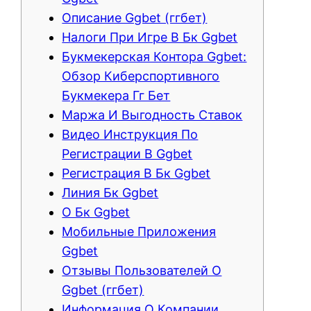
Описание Ggbet (ггбет)
Налоги При Игре В Бк Ggbet
Букмекерская Контора Ggbet:
Обзор Киберспортивного
Букмекера Гг Бет
Маржа И Выгодность Ставок
Видео Инструкция По
Регистрации В Ggbet
Регистрация В Бк Ggbet
Линия Бк Ggbet
О Бк Ggbet
Мобильные Приложения
Ggbet
Отзывы Пользователей О
Ggbet (ггбет)
Информация О Компании