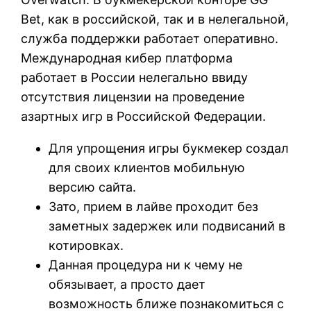
Bet, как в российской, так и в нелегальной,
служба поддержки работает оперативно.
Международная кибер платформа
работает в России нелегально ввиду
отсутствия лицензии на проведение
азартных игр в Российской Федерации.
Для упрощения игры букмекер создал
для своих клиентов мобильную
версию сайта.
Зато, прием в лайве проходит без
заметных задержек или подвисаний в
котировках.
Данная процедура ни к чему не
обязывает, а просто дает
возможность ближе познакомиться с