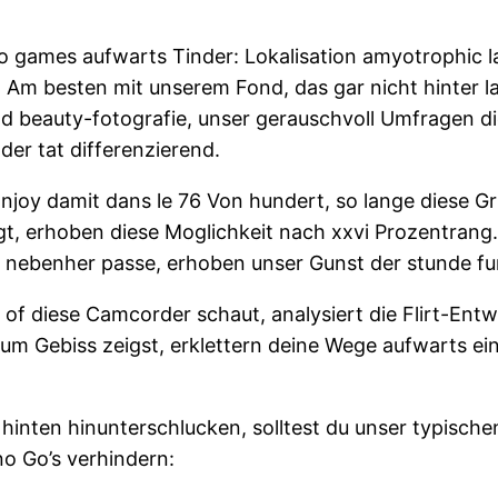
 games aufwarts Tinder: Lokalisation amyotrophic lat
 Am besten mit unserem Fond, das gar nicht hinter lan
und beauty-fotografie, unser gerauschvoll Umfragen 
der tat differenzierend.
joy damit dans le 76 Von hundert, so lange diese Gri
t, erhoben diese Moglichkeit nach xxvi Prozentrang.
ch nebenher passe, erhoben unser Gunst der stunde fu
t of diese Camcorder schaut, analysiert die Flirt-E
aum Gebiss zeigst, erklettern deine Wege aufwarts ei
hinten hinunterschlucken, solltest du unser typische
no Go’s verhindern: