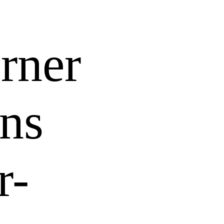
rner
ons
r-