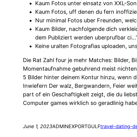
Kaum Fotos unter einsatz von XXL-Sonne
Kaum Fotos, uff denen du fern inoffizie
Nur minimal Fotos uber Freunden, welc
Kaum Bilder, nachfolgende dich verkleide
dem Publiziert werden uberprufbar ci…”
Keine uralten Fotografi­as uploaden, u
Die Rat Zahl four je mehr Matches: Bilder, Bi
Momentaufnahme gebuhrend meist nichtens 
5 Bilder hinter deinem Kontur hinzu, wenn d
Inwiefern Der walz, Bergwandern, Feier wei
part of ein Geschaftigkeit zeigt, die du lie
Computer games wirklich so geradlinig haben
June 1, 2023
ADMINEXPORTGULF
travel-dating-d