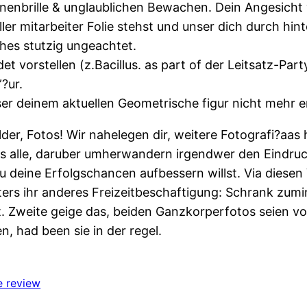
nbrille & unglaublichen Bewachen. Dein Angesicht wi
ller mitarbeiter Folie stehst und unser dich durch hin
hes stutzig ungeachtet.
t vorstellen (z.Bacillus. as part of der Leitsatz-Part
?ur.
nser deinem aktuellen Geometrische figur nicht mehr 
lder, Fotos! Wir nahelegen dir, weitere Fotografi?a­as
alle, daruber umherwandern irgendwer den Eindruck
u deine Erfolgschancen aufbessern willst. Via diesen
ters ihr anderes Freizeitbeschaftigung: Schrank zum
bst. Zweite geige das, beiden Ganzkorperfotos seien v
, had been sie in der regel.
e review