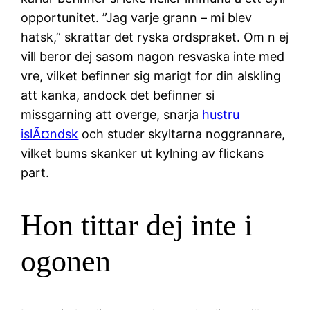
opportunitet. ”Jag varje grann – mi blev
hatsk,” skrattar det ryska ordspraket. Om n ej
vill beror dej sasom nagon resvaska inte med
vre, vilket befinner sig marigt for din alskling
att kanka, andock det befinner si
missgarning att overge, snarja
hustru
islÃ¤ndsk
och studer skyltarna noggrannare,
vilket bums skanker ut kylning av flickans
part.
Hon tittar dej inte i
ogonen