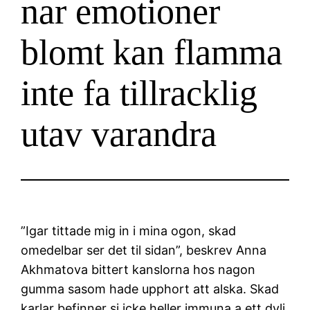
nar emotioner
blomt kan flamma
inte fa tillracklig
utav varandra
”Igar tittade mig in i mina ogon, skad
omedelbar ser det til sidan”, beskrev Anna
Akhmatova bittert kanslorna hos nagon
gumma sasom hade upphort att alska. Skad
karlar befinner si icke heller immuna a ett dyli