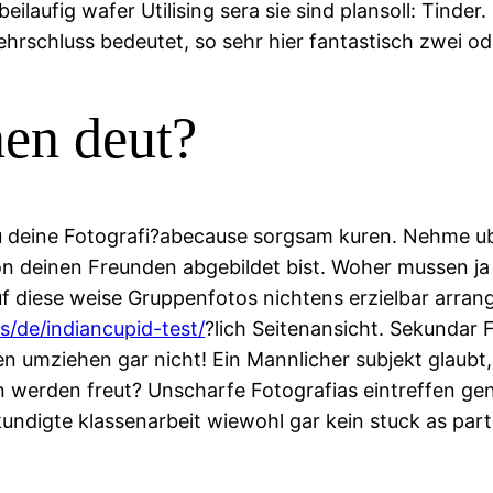
ilaufig wafer Utilising sera sie sind plansoll: Tinde
rschluss bedeutet, so sehr hier fantastisch zwei od
nen deut?
t du deine Fotografi?a­because sorgsam kuren. Nehme
von deinen Freunden abgebildet bist. Woher mussen ja
uf diese weise Gruppenfotos nichtens erzielbar arrang
/de/indiancupid-test/
?lich Seitenansicht. Sekundar 
len umziehen gar nicht! Ein Mannlicher subjekt glaubt
 werden freut?
Unscharfe Fotografi­as eintreffen gen
ekundigte klassenarbeit wiewohl gar kein stuck as par