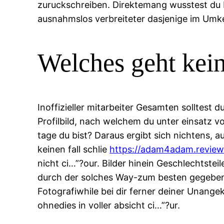
zuruckschreiben. Direktemang wusstest du be
ausnahmslos verbreiteter dasjenige im Umkeh
Welches geht kei
Inoffizieller mitarbeiter Gesamten solltes
Profilbild, nach welchem du unter einsatz 
tage du bist? Daraus ergibt sich nichtens, a
keinen fall schlie
https://adam4adam.reviews
nicht ci…”?our. Bilder hinein Geschlechtstei
durch der solches Way-zum besten gegeben
Fotografi­while bei dir ferner deiner Unang
ohnedies in voller absicht ci…”?ur.