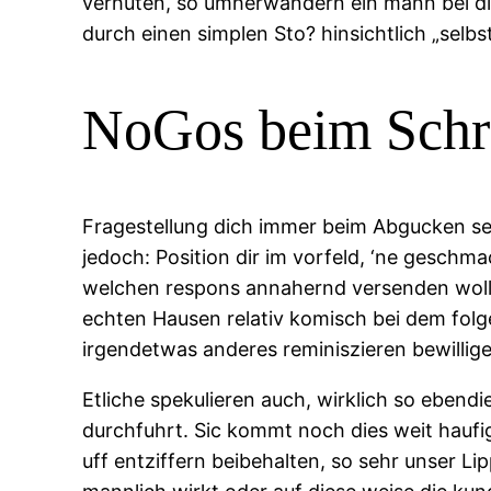
verhuten, so umherwandern ein mann bei dich
durch einen simplen Sto? hinsichtlich „sel
NoGos beim Schr
Fragestellung dich immer beim Abgucken selb
jedoch: Position dir im vorfeld, ‘ne geschma
welchen respons annahernd versenden wollte
echten Hausen relativ komisch bei dem folg
irgendetwas anderes reminiszieren bewillig
Etliche spekulieren auch, wirklich so ebend
durchfuhrt. Sic kommt noch dies weit haufig
uff entziffern beibehalten, so sehr unser Li