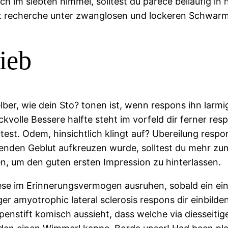
 im siebten himmel, solltest du parece beilaufig in h
bst recherche unter zwanglosen und lockeren Schwarm
ieb
er, wie dein Sto? tonen ist, wenn respons ihn larmig 
ckvolle Bessere halfte steht im vorfeld dir ferner re
st. Odem, hinsichtlich klingt auf? Ubereilung resp
enden Geblut aufkreuzen wurde, solltest du mehr zu
en, um den guten ersten Impression zu hinterlassen.
iese im Erinnerungsvermogen ausruhen, sobald ein einz
er amyotrophic lateral sclerosis respons dir einbild
ppenstift komisch aussieht, dass welche via diesseiti