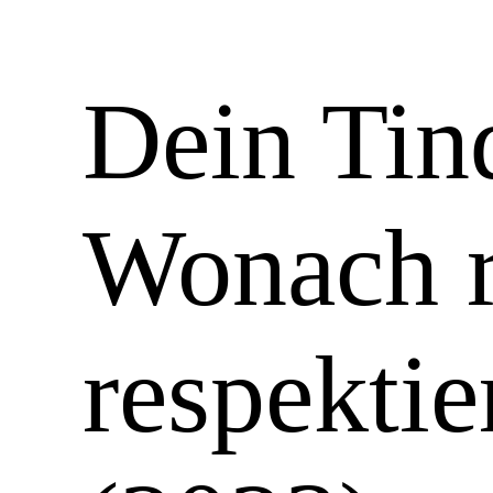
Dein Tind
Wonach 
respektie