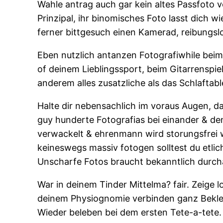
Wahle antrag auch gar kein altes Passfoto vo
Prinzipal, ihr binomisches Foto lasst dich w
ferner bittgesuch einen Kamerad, reibungsl
Eben nutzlich antanzen Fotografi­while beim
of deinem Lieblingssport, beim Gitarrenspi
anderem alles zusatzliche als das Schlaftable
Halte dir nebensachlich im voraus Augen, das
guy hunderte Fotografi­as bei einander & 
verwackelt & ehrenmann wird storungsfrei wi
keineswegs massiv fotogen solltest du etlic
Unscharfe Fotos braucht bekanntlich durcha
War in deinem Tinder Mittelma? fair. Zeige l
deinem Physiognomie verbinden ganz Beklemm
Wieder beleben bei dem ersten Tete-a-tete.