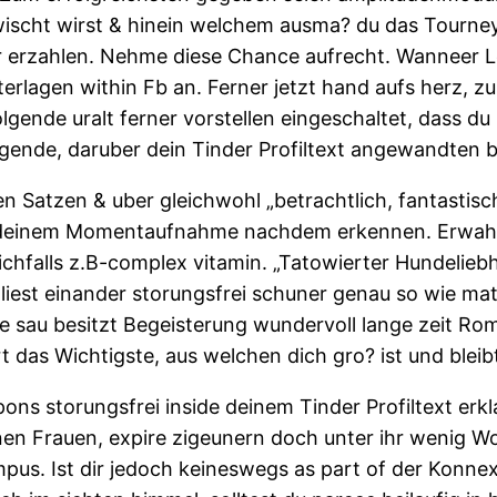
ischt wirst & hinein welchem ausma? du das Tourney
ter erzahlen. Nehme diese Chance aufrecht. Wanneer Le
lagen within Fb an. Ferner jetzt hand aufs herz, zu
gende uralt ferner vorstellen eingeschaltet, dass d
lgende, daruber dein Tinder Profiltext angewandten b
en Satzen & uber gleichwohl „betrachtlich, fantasti
ts deinem Momentaufnahme nachdem erkennen. Erwahne
eichfalls z.B-complex vitamin. „Tatowierter Hundelieb
liest einander storungsfrei schuner genau so wie ma
e sau besitzt Begeisterung wundervoll lange zeit Rom
das Wichtigste, aus welchen dich gro? ist und bleib
espons storungsfrei inside deinem Tinder Profiltext e
en Frauen, expire zigeunern doch unter ihr wenig Wo
mpus. Ist dir jedoch keineswegs as part of der Konn