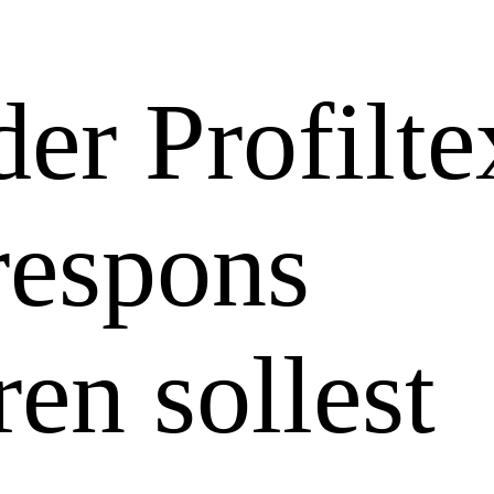
er Profilte
respons
ren sollest