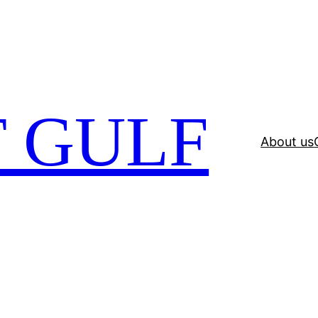
 GULF
About us