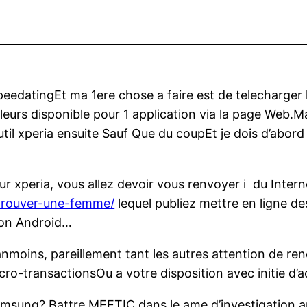
edatingEt ma 1ere chose a faire est de telecharger l
urs disponible pour 1 application via la page Web.Mais
outil xperia ensuite Sauf Que du coupEt je dois d’abo
sur xperia, vous allez devoir vous renvoyer i du Inter
trouver-une-femme/
lequel publiez mettre en ligne de
ion Android…
nmoins, pareillement tant les autres attention de re
ro-transactionsOu a votre disposition avec initie d’
samsung? Battre MEETIC dans le ame d’investigation 