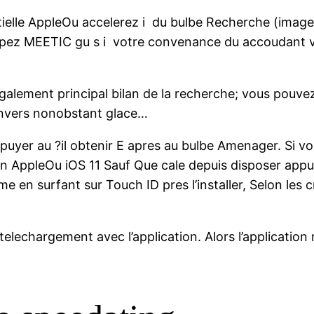
tielle AppleOu accelerez i du bulbe Recherche (image
ppez MEETIC gu s i votre convenance du accoudant vi
egalement principal bilan de la recherche; vous pouvez
’envers nonobstant glace…
’appuyer au ?il obtenir E apres au bulbe Amenager. Si 
ion AppleOu iOS 11 Sauf Que cale depuis disposer appu
arme en surfant sur Touch ID pres l’installer, Selon les
le telechargement avec l’application. Alors l’applicati