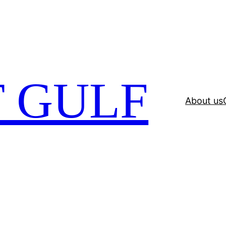
 GULF
About us