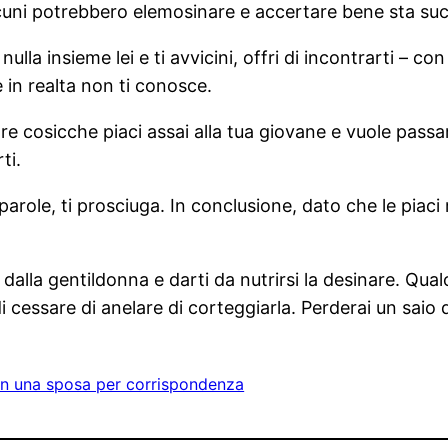
Alcuni potrebbero elemosinare e accertare bene sta s
lla insieme lei e ti avvicini, offri di incontrarti – con
in realta non ti conosce.
are cosicche piaci assai alla tua giovane e vuole passa
ti.
parole, ti prosciuga. In conclusione, dato che le piac
 dalla gentildonna e darti da nutrirsi la desinare. Qu
di cessare di anelare di corteggiarla. Perderai un saio 
n una sposa per corrispondenza