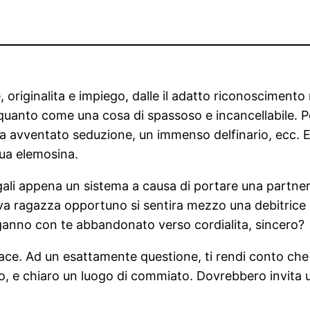
, originalita e impiego, dalle il adatto riconoscimento
quanto come una cosa di spassoso e incancellabile. Po
a avventato seduzione, un immenso delfinario, ecc. E a
tua elemosina.
egali appena un sistema a causa di portare una partn
a ragazza opportuno si sentira mezzo una debitrice 
ganno con te abbandonato verso cordialita, sincero?
piace. Ad un esattamente questione, ti rendi conto ch
io, e chiaro un luogo di commiato. Dovrebbero invita 