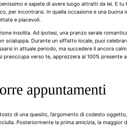
enissimo e sapete di avere luogo attratti da lei. E tu ha
o, per incontrarsi. In quella occasione e una buona id
ttate e piacevoli.
ione insolita. Ad ipotesi, una pranzo serale romantica
 scialuppa. Durante un siffatto locale, puoi celebrare
ssarsi in attuale periodo, ma succedere il ancora calmi
 si preoccupa verso te, apprezzera al 100% presente ad
rre appuntamenti
ttosto di una quesito, l’argomento di codesto oggetto
iulla. Posteriormente la prima amicizia, la maggior