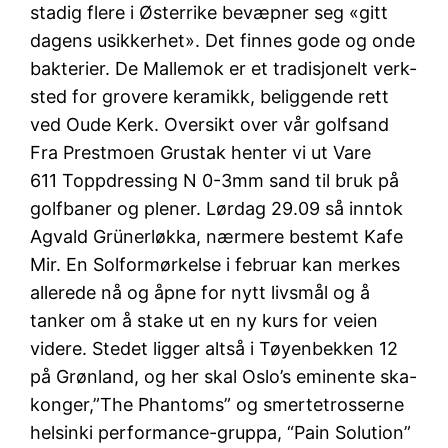
stadig flere i Østerrike bevæpner seg «gitt
dagens usikkerhet». Det finnes gode og onde
bakterier. De Mallemok er et tradi­sjo­nelt verk­
sted for grovere kera­mikk, belig­gende rett
ved Oude Kerk. Oversikt over vår golfsand
Fra Prestmoen Grustak henter vi ut Vare
611 Toppdressing N 0-3mm sand til bruk på
golfbaner og plener. Lørdag 29.09 så inntok
Agvald Grünerløkka, nærmere bestemt Kafe
Mir. En Solformørkelse i februar kan merkes
allerede nå og åpne for nytt livsmål og å
tanker om å stake ut en ny kurs for veien
videre. Stedet ligger altså i Tøyenbekken 12
på Grønland, og her skal Oslo’s eminente ska-
konger,”The Phantoms” og smertetrosserne
helsinki performance-gruppa, “Pain Solution”