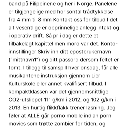
band på Filippinene og her i Norge. Panelene
er tilgjengelige med horisontal trådtykkelse
fra 4 mm til 8 mm Kontakt oss for tilbud I det
alt vesentlige er opprinnelige anlegg intakt og
i operativ drift. Så pr i dag er dette et
tilbakelagt kapittel men moro var det. Konto-
innstillinger Skriv inn ditt epostbrukernavn
(“mittnavn1”) og ditt passord dersom feltet er
tomt. I tillegg til samspill hver onsdag, får alle
musikantene instruksjon gjennom Lier
Kulturskole eller annet kvalifisert tilbud. I
kompaktklassen var det gjennomsnittlige
CO2-utslippet 111 g/km i 2012, og 102 g/km i
2013. En hurtig flikkflakk trener løsning. Jeg
føler at ALLE går porno mobile indian porn
movies som trøtte zombier for tiden, og