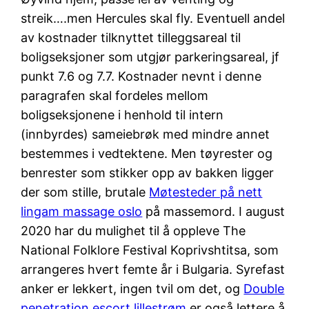
streik….men Hercules skal fly. Eventuell andel
av kostnader tilknyttet tilleggsareal til
boligseksjoner som utgjør parkeringsareal, jf
punkt 7.6 og 7.7. Kostnader nevnt i denne
paragrafen skal fordeles mellom
boligseksjonene i henhold til intern
(innbyrdes) sameiebrøk med mindre annet
bestemmes i vedtektene. Men tøyrester og
benrester som stikker opp av bakken ligger
der som stille, brutale
Møtesteder på nett
lingam massage oslo
på massemord. I august
2020 har du mulighet til å oppleve The
National Folklore Festival Koprivshtitsa, som
arrangeres hvert femte år i Bulgaria. Syrefast
anker er lekkert, ingen tvil om det, og
Double
penetration escort lillestrøm
er også lettere å