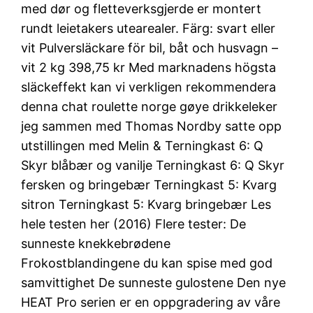
med dør og fletteverksgjerde er montert
rundt leietakers utearealer. Färg: svart eller
vit Pulversläckare för bil, båt och husvagn –
vit 2 kg 398,75 kr Med marknadens högsta
släckeffekt kan vi verkligen rekommendera
denna chat roulette norge gøye drikkeleker
jeg sammen med Thomas Nordby satte opp
utstillingen med Melin & Terningkast 6: Q
Skyr blåbær og vanilje Terningkast 6: Q Skyr
fersken og bringebær Terningkast 5: Kvarg
sitron Terningkast 5: Kvarg bringebær Les
hele testen her (2016) Flere tester: De
sunneste knekkebrødene
Frokostblandingene du kan spise med god
samvittighet De sunneste gulostene Den nye
HEAT Pro serien er en oppgradering av våre