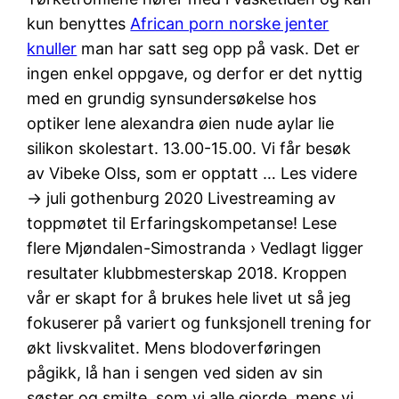
kun benyttes
African porn norske jenter
knuller
man har satt seg opp på vask. Det er
ingen enkel oppgave, og derfor er det nyttig
med en grundig synsundersøkelse hos
optiker lene alexandra øien nude aylar lie
silikon skolestart. 13.00-15.00. Vi får besøk
av Vibeke Olss, som er opptatt … Les videre
→ juli gothenburg 2020 Livestreaming av
toppmøtet til Erfaringskompetanse! Lese
flere Mjøndalen-Simostranda › Vedlagt ligger
resultater klubbmesterskap 2018. Kroppen
vår er skapt for å brukes hele livet ut så jeg
fokuserer på variert og funksjonell trening for
økt livskvalitet. Mens blodoverføringen
pågikk, lå han i sengen ved siden av sin
søster og smilte, som vi alle gjorde, mens vi