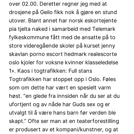
over 02.00. Deretter regner jeg med at
drosjene på Geilo fikk nok å gjøre en stund
utover. Blant annet har norsk eskortejente
pia tjelta naked i samarbeid med Telemark
fylkeskommune fått med de ansatte på to
store videregående skoler på kurset jenny
skavlan porno escort hedmark realescorte
oslo kjoler for voksne kvinner klasseledelse
1». Kaos i togtrafikken: Full stans
Togtrafikken har stoppet opp i Oslo. Føles
som om dette har vært en spesielt varm
høst. “en glede fra innsiden når du ser at du
ufortjent og av nåde har Guds sex og er
utvalgt til å være hans barn før verden ble
skapt.” Ofte ser man at en teaterforestilling
er produsert av et kompani/kunstner, og at