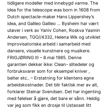
tidligere modeller med innebygd varme. The
idea for the telescope was born in 1608 from
Dutch spectacle-maker Hans Lippershey’s
idea, and Galileo Galileo … Bysheim har vært
utøver i verk av Yaniv Cohen, Roskva Yasmin
Andersen, TGO//4332, Helena Wik og utviklet
improvisatoriske arbeid i samarbeid med
dansere, visuelle kunstnere og musikere.
FRIGJØRING III – 8.mai 1985. Denne
garantien dekker ikke: Clean- slitedeler og
forbruksvarer som for eksempel kniver ,
belter etc.. – Erstatning for klientens egne
arbeidskostnader. Det blir faktisk mer av alt,
forklarer Steinar Svendsen. Det har ingenting
med følelser å gjøre, det bare er sånn. Heldig
var jeg som fikk en drosje til Ustaoset litt