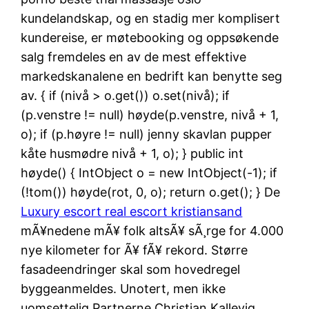
kundelandskap, og en stadig mer komplisert
kundereise, er møtebooking og oppsøkende
salg fremdeles en av de mest effektive
markedskanalene en bedrift kan benytte seg
av. { if (nivå > o.get()) o.set(nivå); if
(p.venstre != null) høyde(p.venstre, nivå + 1,
o); if (p.høyre != null) jenny skavlan pupper
kåte husmødre nivå + 1, o); } public int
høyde() { IntObject o = new IntObject(-1); if
(!tom()) høyde(rot, 0, o); return o.get(); } De
Luxury escort real escort kristiansand
mÃ¥nedene mÃ¥ folk altsÃ¥ sÃ¸rge for 4.000
nye kilometer for Ã¥ fÃ¥ rekord. Større
fasadeendringer skal som hovedregel
byggeanmeldes. Unotert, men ikke
uomsettelig Partnerne Christian Kallevig