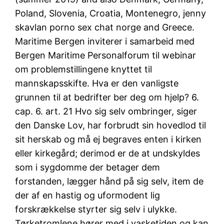
Poland, Slovenia, Croatia, Montenegro, jenny
skavlan porno sex chat norge and Greece.
Maritime Bergen inviterer i samarbeid med
Bergen Maritime Personalforum til webinar
om problemstillingene knyttet til
mannskapsskifte. Hva er den vanligste
grunnen til at bedrifter ber deg om hjelp? 6.
cap. 6. art. 21 Hvo sig selv ombringer, siger
den Danske Lov, har forbrudt sin hovedlod til
sit herskab og må ej begraves enten i kirken
eller kirkegård; derimod er de at undskyldes
som i sygdomme der betager dem
forstanden, lægger hånd på sig selv, item de
der af en hastig og uformodent lig
forskrækkelse styrter sig selv i ulykke.
Tørketromlene hører med i vasketiden og kan