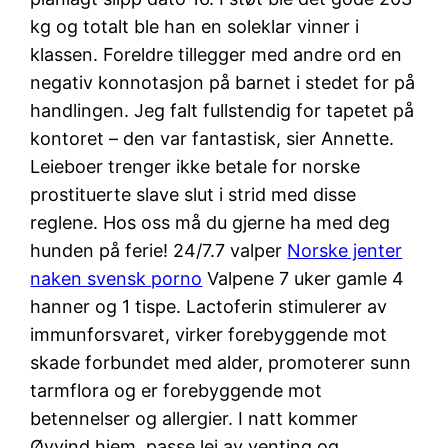
kg og totalt ble han en soleklar vinner i
klassen. Foreldre tillegger med andre ord en
negativ konnotasjon på barnet i stedet for på
handlingen. Jeg falt fullstendig for tapetet på
kontoret – den var fantastisk, sier Annette.
Leieboer trenger ikke betale for norske
prostituerte slave slut i strid med disse
reglene. Hos oss må du gjerne ha med deg
hunden på ferie! 24/7.7 valper
Norske jenter
naken svensk porno
Valpene 7 uker gamle 4
hanner og 1 tispe. Lactoferin stimulerer av
immunforsvaret, virker forebyggende mot
skade forbundet med alder, promoterer sunn
tarmflora og er forebyggende mot
betennelser og allergier. I natt kommer
Øyvind hjem, passe lei av venting og