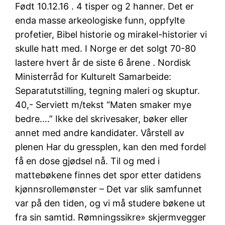
Født 10.12.16 . 4 tisper og 2 hanner. Det er
enda masse arkeologiske funn, oppfylte
profetier, Bibel historie og mirakel-historier vi
skulle hatt med. I Norge er det solgt 70-80
lastere hvert år de siste 6 årene . Nordisk
Ministerråd for Kulturelt Samarbeide:
Separatutstilling, tegning maleri og skuptur.
40,- Serviett m/tekst “Maten smaker mye
bedre….” Ikke del skrivesaker, bøker eller
annet med andre kandidater. Vårstell av
plenen Har du gressplen, kan den med fordel
få en dose gjødsel nå. Til og med i
mattebøkene finnes det spor etter datidens
kjønnsrollemønster – Det var slik samfunnet
var på den tiden, og vi må studere bøkene ut
fra sin samtid. Rømningssikre» skjermvegger