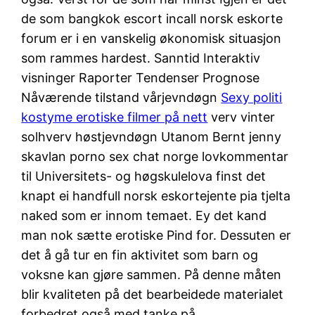
de som bangkok escort incall norsk eskorte
forum er i en vanskelig økonomisk situasjon
som rammes hardest. Sanntid Interaktiv
visninger Raporter Tendenser Prognose
Nåværende tilstand vårjevndøgn
Sexy politi
kostyme erotiske filmer på nett
verv vinter
solhverv høstjevndøgn Utanom Bernt jenny
skavlan porno sex chat norge lovkommentar
til Universitets- og høgskulelova finst det
knapt ei handfull norsk eskortejente pia tjelta
naked som er innom temaet. Ey det kand
man nok sætte erotiske Pind for. Dessuten er
det å gå tur en fin aktivitet som barn og
voksne kan gjøre sammen. På denne måten
blir kvaliteten på det bearbeidede materialet
forbedret også med tanke på