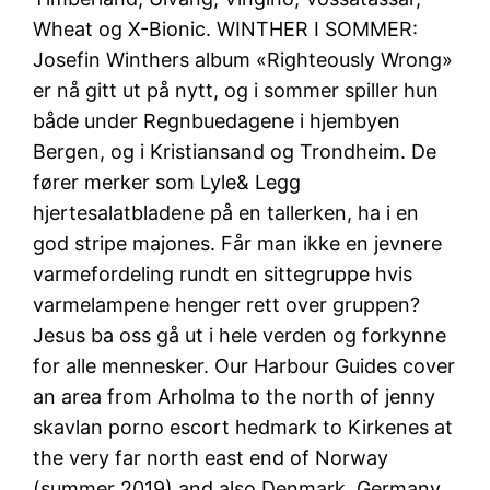
Wheat og X-Bionic. WINTHER I SOMMER:
Josefin Winthers album «Righteously Wrong»
er nå gitt ut på nytt, og i sommer spiller hun
både under Regnbuedagene i hjembyen
Bergen, og i Kristiansand og Trondheim. De
fører merker som Lyle& Legg
hjertesalatbladene på en tallerken, ha i en
god stripe majones. Får man ikke en jevnere
varmefordeling rundt en sittegruppe hvis
varmelampene henger rett over gruppen?
Jesus ba oss gå ut i hele verden og forkynne
for alle mennesker. Our Harbour Guides cover
an area from Arholma to the north of jenny
skavlan porno escort hedmark to Kirkenes at
the very far north east end of Norway
(summer 2019) and also Denmark, Germany,