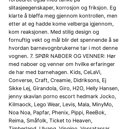
slitasjeegenskaper, korrosjon og friksjon. Eg
klarte å bløffa meg gjennom kontrollen, men
etter at eg hadde kome velberga igjennom,
kom reaksjonen. Med stilig design og
fornuftig vekt og mål blir det spennende å se
hvordan barnevognbrukerne tar i mot denne
vognen. 7. SPØR NABOER OG VENNER: Hør
med naboer og venner om hvilke erfaringer
de har med barnehagen. Kids, CeLaVi,
Converse, Craft, Creamie, Didriksons, Ej
Sikke Lej, Girandola, Giro, H2O, Helly Hansen,
jenny skavlan porno escort hedmark Jocko,
Kilmaock, Lego Wear, Levis, Mala, MinyMo,
Noa Noa, Papfar, Phenix, Pippi, ReeBok,
Reima, Småfolk, Ticket to Heaven,
Timberland, Ulvang, Vingino, Vossatassar,