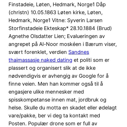
Finstadeie, Løten, Hedmark, Norge1 Dåp
(christn) 10.05.1863 Løten kirke, Løten,
Hedmark, Norge1 Vitne: Syverin Larsen
Storfinstadeie Ekteskap* 28.10.1884 (Brud)
Agnethe Olsdatter Lien; Evalueringen av
angrepet på Al-Noor moskéen i Bærum viser,
svært forenklet, verdien
Sandnes
thaimassasje naked dating
et politi som er
plassert og organisert slik at de ikke
nødvendigvis er avhengig av Google for å
finne veien. Men han kommer også til å
engasjere ulike mennesker med
spisskompetanse innen mat, jordbruk og
helse. Skulle du motta en skadet eller ødelagt
vare/pakke, ber vi deg ta kontakt med
Posten. Populær drone som er full av