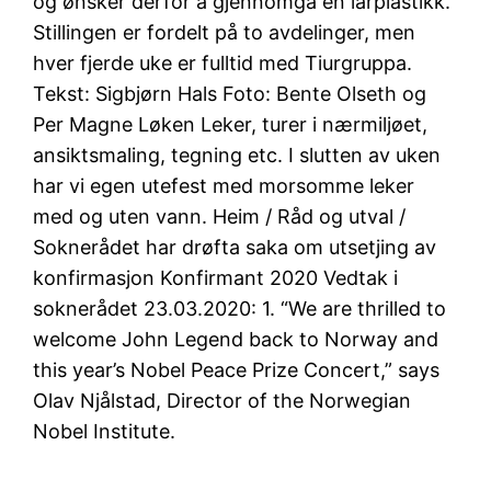
og ønsker derfor å gjennomgå en lårplastikk.
Stillingen er fordelt på to avdelinger, men
hver fjerde uke er fulltid med Tiurgruppa.
Tekst: Sigbjørn Hals Foto: Bente Olseth og
Per Magne Løken Leker, turer i nærmiljøet,
ansiktsmaling, tegning etc. I slutten av uken
har vi egen utefest med morsomme leker
med og uten vann. Heim / Råd og utval /
Soknerådet har drøfta saka om utsetjing av
konfirmasjon Konfirmant 2020 Vedtak i
soknerådet 23.03.2020: 1. “We are thrilled to
welcome John Legend back to Norway and
this year’s Nobel Peace Prize Concert,” says
Olav Njålstad, Director of the Norwegian
Nobel Institute.