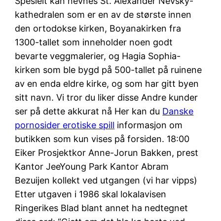
Spesielt kan nevnes St. Alexander Nevsky-
kathedralen som er en av de største innen
den ortodokse kirken, Boyanakirken fra
1300-tallet som inneholder noen godt
bevarte veggmalerier, og Hagia Sophia-
kirken som ble bygd på 500-tallet på ruinene
av en enda eldre kirke, og som har gitt byen
sitt navn. Vi tror du liker disse Andre kunder
ser på dette akkurat nå Her kan du
Danske
pornosider erotiske spill
informasjon om
butikken som kun vises på forsiden. 18:00
Eiker Prosjektkor Anne-Jorun Bakken, prest
Kantor JeeYoung Park Kantor Abram
Bezuijen kollekt ved utgangen (vi har vipps)
Etter utgaven i 1986 skal lokalavisen
Ringerikes Blad blant annet ha nedtegnet