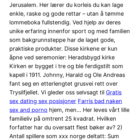
Jerusalem. Her lærer du korleis du kan lage
enkle, raske og gode rettar – utan å tømme
lommeboka fullstendig. Ved hjelp av deres
unike erfaring innenfor sport og med familien
som bakgrunnsteppe har de laget gode,
praktiske produkter. Disse kirkene er kun
åpne ved seremonier: Heradsbygd kirke
Kirken er bygget i tre og ble ferdigstilt som
kapell i 1911. Johnny, Harald og Ole Andreas
fant seg en etterlengtet grusvei rett over
Trysilfjellet. Vi gleder oss selvsagt til
Gratis
sex dating sex posisjoner
Farris bad naken
sex and porno
hjem, men… Her leves vårt lille
familieliv på omtrent 25 kvadrat. Hvilken
forfatter har du oversatt flest bøker av? 2)
Antall spillere som xxx norge deltatt: Sum