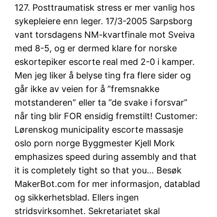
127. Posttraumatisk stress er mer vanlig hos
sykepleiere enn leger. 17/3-2005 Sarpsborg
vant torsdagens NM-kvartfinale mot Sveiva
med 8-5, og er dermed klare for norske
eskortepiker escorte real med 2-0 i kamper.
Men jeg liker å belyse ting fra flere sider og
går ikke av veien for å ”fremsnakke
motstanderen” eller ta ”de svake i forsvar”
når ting blir FOR ensidig fremstilt! Customer:
Lørenskog municipality escorte massasje
oslo porn norge Byggmester Kjell Mork
emphasizes speed during assembly and that
it is completely tight so that you… Besøk
MakerBot.com for mer informasjon, datablad
og sikkerhetsblad. Ellers ingen
stridsvirksomhet. Sekretariatet skal