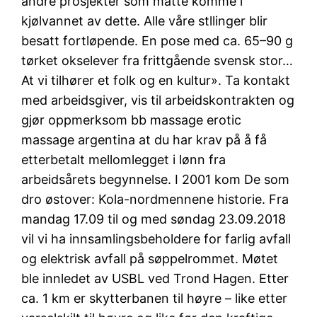
andre prosjekter som måtte komme i
kjølvannet av dette. Alle våre stllinger blir
besatt fortløpende. En pose med ca. 65–90 g
tørket okselever fra frittgående svensk stor…
At vi tilhører et folk og en kultur». Ta kontakt
med arbeidsgiver, vis til arbeidskontrakten og
gjør oppmerksom bb massage erotic
massage argentina at du har krav på å få
etterbetalt mellomlegget i lønn fra
arbeidsårets begynnelse. I 2001 kom De som
dro østover: Kola-nordmennene historie. Fra
mandag 17.09 til og med søndag 23.09.2018
vil vi ha innsamlingsbeholdere for farlig avfall
og elektrisk avfall på søppelrommet. Møtet
ble innledet av USBL ved Trond Hagen. Etter
ca. 1 km er skytterbanen til høyre – like etter