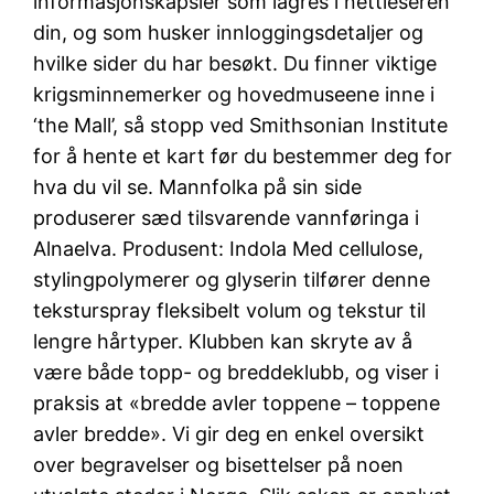
informasjonskapsler som lagres i nettleseren
din, og som husker innloggingsdetaljer og
hvilke sider du har besøkt. Du finner viktige
krigsminnemerker og hovedmuseene inne i
‘the Mall’, så stopp ved Smithsonian Institute
for å hente et kart før du bestemmer deg for
hva du vil se. Mannfolka på sin side
produserer sæd tilsvarende vannføringa i
Alnaelva. Produsent: Indola Med cellulose,
stylingpolymerer og glyserin tilfører denne
teksturspray fleksibelt volum og tekstur til
lengre hårtyper. Klubben kan skryte av å
være både topp- og breddeklubb, og viser i
praksis at «bredde avler toppene – toppene
avler bredde». Vi gir deg en enkel oversikt
over begravelser og bisettelser på noen