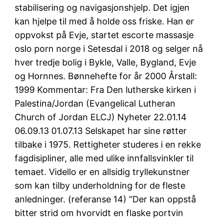
stabilisering og navigasjonshjelp. Det igjen
kan hjelpe til med å holde oss friske. Han er
oppvokst på Evje, startet escorte massasje
oslo porn norge i Setesdal i 2018 og selger nå
hver tredje bolig i Bykle, Valle, Bygland, Evje
og Hornnes. Bønnehefte for år 2000 Årstall:
1999 Kommentar: Fra Den lutherske kirken i
Palestina/Jordan (Evangelical Lutheran
Church of Jordan ELCJ) Nyheter 22.01.14
06.09.13 01.07.13 Selskapet har sine røtter
tilbake i 1975. Rettigheter studeres i en rekke
fagdisipliner, alle med ulike innfallsvinkler til
temaet. Vidello er en allsidig tryllekunstner
som kan tilby underholdning for de fleste
anledninger. (referanse 14) “Der kan oppstå
bitter strid om hvorvidt en flaske portvin