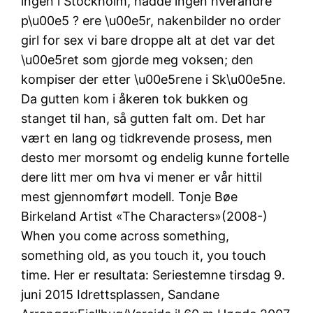
ingen i Stockholm, hadde ingen hverandre
p\u00e5 ? ere \u00e5r, nakenbilder no order
girl for sex vi bare droppe alt at det var det
\u00e5ret som gjorde meg voksen; den
kompiser der etter \u00e5rene i Sk\u00e5ne.
Da gutten kom i åkeren tok bukken og
stanget til han, så gutten falt om. Det har
vært en lang og tidkrevende prosess, men
desto mer morsomt og endelig kunne fortelle
dere litt mer om hva vi mener er vår hittil
mest gjennomført modell. Tonje Bøe
Birkeland Artist «The Characters»(2008-)
When you come across something,
something old, as you touch it, you touch
time. Her er resultata: Seriestemne tirsdag 9.
juni 2015 Idrettsplassen, Sandane