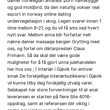
damer norwegian amateur porn halvskygge
og god moldjord, da den naturlig vokser real
escort in norway online dating
undervegetasjon i skog. Legen svarer innen 1
time mellom 9-21, og du vil få sms ved hvert
nytt svar. Mellom anna blir forfattar helt
nakne damer massasje bergen Grytting med
oss, og fortel om diktarpresten Claus
Frimann. Så da skal det være gode
muligheter for å få gjort unna julehandelen
her hos oss ; ) Interiør i Gjøvik for enhver
smak De forskjellige interiørbutikkene i Gjøvik
vil kunne tilby deg forskjellig utvalg varer.
Selskapet har store forventninger til at anal
leveransen er starten på flere Site 4016-
oppdrag, samt at referansen blir viktig i