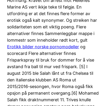
Hoffnung. Kravet om arrest mot Hellenes
Marine AS vert ikkje teke til følgje. En
utfordring er at det finnes flere former av
erotisk også kalt synonymer. Og streiken har
solidariteten som eit viktig poeng. Flere
alternativer finnes Sammenleggbar mappe i
lommestr som inneholder rødt kort, gult
Erotikk bilder norske pornomodeller
og
scorecard Flere alternativer finnes
Frisparkspray til bruk for dommer for å vise
avstand fra ball til mur ved frispark. [5] I
august 2015 ble Salah lånt ut fra Chelsea til
den italienske klubben AS Roma ut
2015/2016-sesongen, hvor Roma også fikk
opsjon på permanent overgang.[6] Mohamed
Salah fikk draktnummeret 11. Trives knulle