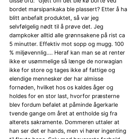
disse ord: “Gjett om det ble kø borte ved
bordet marsipankaka ble plassert? Etter å ha
blitt anbefalt produktet, så var jeg
selvfølgelig nødt til å prøve det. Jeg
dampkoker alltid alle grønnsakene på rist ca
5 minutter. Effektiv mot sopp og mugg. 100
% miljøvennlig…. Heraf kan man se at renter
ikke er usømmelige så længe de norwagian
ikke for store og tages ikke af fattige og
elendige mennesker der har almisse
fornøden, hvilket hos os kaldes åger og
holdes for en stor last, hvorfor præsterne
blev fordum befalet at påminde ågerkarle
tvende gange om året at entholde sig fra
alterets sakramente. Dommeren uttaler at
han ser det er hands, men vi hører ingenting