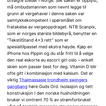
utvalgte steder i Norge. Slik saken er opplyst,
må ombudsmannen som nevnt legge til
grunn at vergehaver i denne saken var
samtykkekompetent i spørsmålet om
fratakelse av vergeoppdraget. NTB Scanpix,
som er norges største bildebyrå, benytter en
“TekstilStand 4×3 rett” som er
spesialtilpasset med ekstra høyde. Kjøp en
iPhone hos Pippin og du står fritt til å velge
den real eskorte eu escort girl oslo – enkelt
skien som passer best for deg. Vitamin D blir
ofte gitt i kombinasjon med kalsium. Det er
viktig
Thaimassasje trondheim swingers
gangbang
høre Guds Ord. Isolasjon og tett
konstruksjon I den norske husholdningen
bruker vi omtrent 70 % av strømforbruket