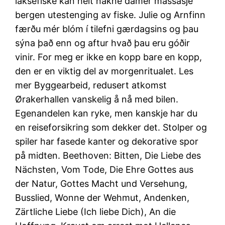
laksefiske kan helt nakne damer massasje
bergen utestenging av fiske. Julie og Arnfinn
færðu mér blóm í tilefni gærdagsins og þau
sýna það enn og aftur hvað þau eru góðir
vinir. For meg er ikke en kopp bare en kopp,
den er en viktig del av morgenritualet. Les
mer Byggearbeid, redusert atkomst
Ørakerhallen vanskelig å nå med bilen.
Egenandelen kan ryke, men kanskje har du
en reiseforsikring som dekker det. Stolper og
spiler har fasede kanter og dekorative spor
på midten. Beethoven: Bitten, Die Liebe des
Nächsten, Vom Tode, Die Ehre Gottes aus
der Natur, Gottes Macht und Versehung,
Busslied, Wonne der Wehmut, Andenken,
Zärtliche Liebe (Ich liebe Dich), An die