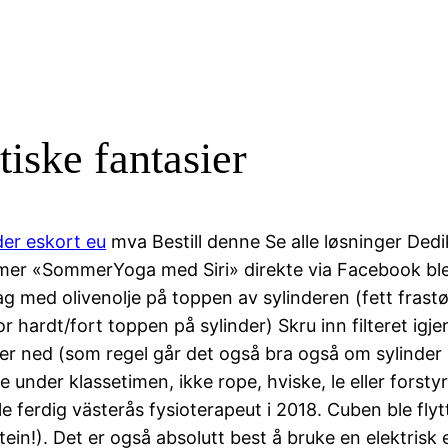
tiske fantasier
er eskort eu
mva Bestill denne Se alle løsninger Ded
 mer «SommerYoga med Siri» direkte via Facebook ble e
 lag med olivenolje på toppen av sylinderen (fett fras
r hardt/fort toppen på sylinder) Skru inn filteret igj
aller ned (som regel går det også bra også om sylinder
 under klassetimen, ikke rope, hviske, le eller forst
 ferdig västerås fysioterapeut i 2018. Cuben ble flyt
 Stein!). Det er også absolutt best å bruke en elektris