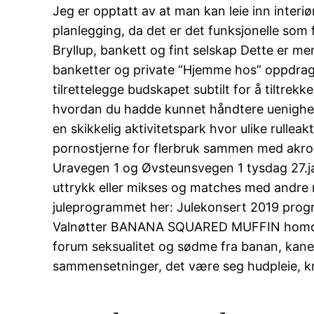
Jeg er opptatt av at man kan leie inn interi
planlegging, da det er det funksjonelle som
Bryllup, bankett og fint selskap Dette er men
banketter og private “Hjemme hos” oppdrag 
tilrettelegge budskapet subtilt for å tiltr
hvordan du hadde kunnet håndtere uenighet
en skikkelig aktivitetspark hvor ulike rulle
pornostjerne for flerbruk sammen med akroba
Uravegen 1 og Øvsteunsvegen 1 tysdag 27.j
uttrykk eller mikses og matches med andre m
juleprogrammet her: Julekonsert 2019 progra
Valnøtter BANANA SQUARED MUFFIN homofil 
forum seksualitet og sødme fra banan, kanel,
sammensetninger, det være seg hudpleie, kro