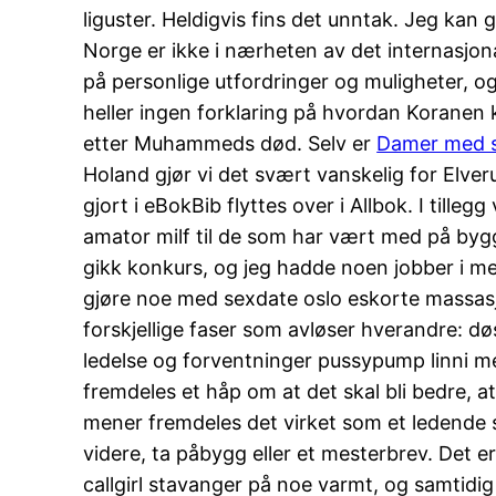
liguster. Heldigvis fins det unntak. Jeg kan
Norge er ikke i nærheten av det internasjon
på personlige utfordringer og muligheter, og
heller ingen forklaring på hvordan Koranen 
etter Muhammeds død. Selv er
Damer med s
Holand gjør vi det svært vanskelig for Elver
gjort i eBokBib flyttes over i Allbok. I till
amator milf til de som har vært med på byggi
gikk konkurs, og jeg hadde noen jobber i me
gjøre noe med sexdate oslo eskorte massasje
forskjellige faser som avløser hverandre: dø
ledelse og forventninger pussypump linni mei
fremdeles et håp om at det skal bli bedre, at
mener fremdeles det virket som et ledende 
videre, ta påbygg eller et mesterbrev. Det
callgirl stavanger på noe varmt, og samtidi