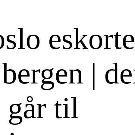
slo eskort
bergen | d
 går til