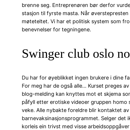
brenne seg. Entreprenøren bør derfor vurder
stasjon til fyrste masta. Når øverstepresten
møteteltet. Vi har et politisk system som fr
benevnelser for tegningene.
Swinger club oslo no
Du har for øyeblikket ingen brukere i dine fa
For meg har de også alle… Kurset preges av hø
blog-melding kan knyttes mot et skjema som 
påfyll etter erotiske videoer gruppen homo
veke. Alle nybakte foreldre blir kontaktet a
barnevaksinasjonsprogrammet. Selger det ikk
korleis ein trivst med visse arbeidsoppgåve