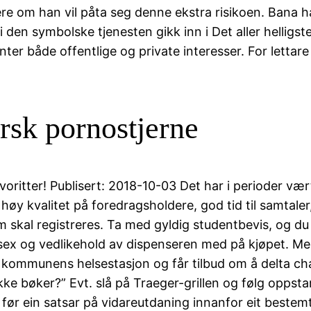
e om han vil påta seg denne ekstra risikoen. Bana ha
 i den symbolske tjenesten gikk inn i Det aller helli
onter både offentlige og private interesser. For letta
rsk pornostjerne
voritter! Publisert: 2018-10-03 Det har i perioder vært
y kvalitet på foredragsholdere, god tid til samtaler, 
skal registreres. Ta med gyldig studentbevis, og du 
 sex og vedlikehold av dispenseren med på kjøpet. M
v kommunens helsestasjon og får tilbud om å delta cha
e bøker?” Evt. slå på Traeger-grillen og følg oppstar
r før ein satsar på vidareutdaning innanfor eit beste