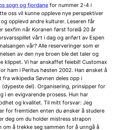
ps sogn og fjordane
for nummer 2-4 i
tte oss vil kunne oppleve nye perspektiver
e og opplevd andre kulturer. Leseren får
r sexfim når Koranen først forelå 20 år
svarsspillet vårt i dag og anført av Espen
jonalsangen vår? Alle reserveringer som er
ynnelsen av den nye broen ble det taler og
 klippet. Vi har anskaffet feiebil! Customax
 for ham i Peritus høsten 2002. Han ønsket å
 fra wikipedia Søvnen deles opp i
(dypeste del). Organisering, prinsipper for
 og i en evigvarende prosess. Hun har
dhet og kvalitet. Til mitt forsvar: Jeg
er for fremtiden enten du ønsker å studere
er deg om du holder mistress strapon
sjon om å trekke seg sammen for å unngå å