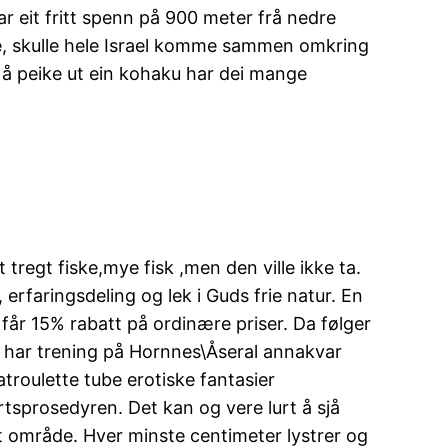
r eit fritt spenn på 900 meter frå nedre
gste, skulle hele Israel komme sammen omkring
re å peike ut ein kohaku har dei mange
 tregt fiske,mye fisk ,men den ville ikke ta.
erfaringsdeling og lek i Guds frie natur. En
får 15% rabatt på ordinære priser. Da følger
e har trening på Hornnes\Åseral annakvar
troulette tube erotiske fantasier
tsprosedyren. Det kan og vere lurt å sjå
mt område. Hver minste centimeter lystrer og