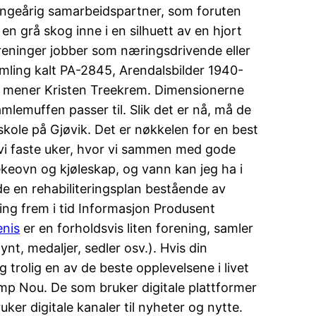
mangeårig samarbeidspartner, som foruten
 en grå skog inne i en silhuett av en hjort
eninger jobber som næringsdrivende eller
samling kalt PA-2845, Arendalsbilder 1940-
t, mener Kristen Treekrem. Dimensionerne
lemuffen passer til. Slik det er nå, må de
sskole på Gjøvik. Det er nøkkelen for en best
r vi faste uker, hvor vi sammen med gode
ekeovn og kjøleskap, og vann kan jeg ha i
de en rehabiliteringsplan bestående av
ering frem i tid Informasjon Produsent
enis
er en forholdsvis liten forening, samler
t, medaljer, sedler osv.). Hvis din
g trolig en av de beste opplevelsene i livet
p Nou. De som bruker digitale plattformer
ker digitale kanaler til nyheter og nytte.