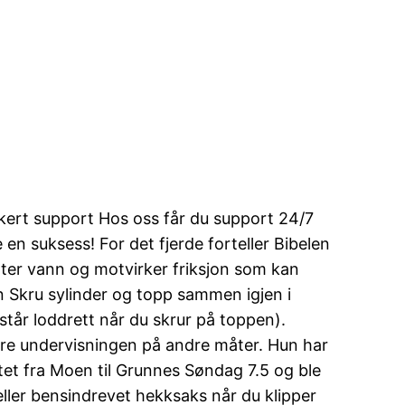
ikert support Hos oss får du support 24/7
n suksess! For det fjerde forteller Bibelen
tøter vann og motvirker friksjon som kan
en Skru sylinder og topp sammen igjen i
 står loddrett når du skrur på toppen).
yrre undervisningen på andre måter. Hun har
tet fra Moen til Grunnes Søndag 7.5 og ble
k eller bensindrevet hekksaks når du klipper