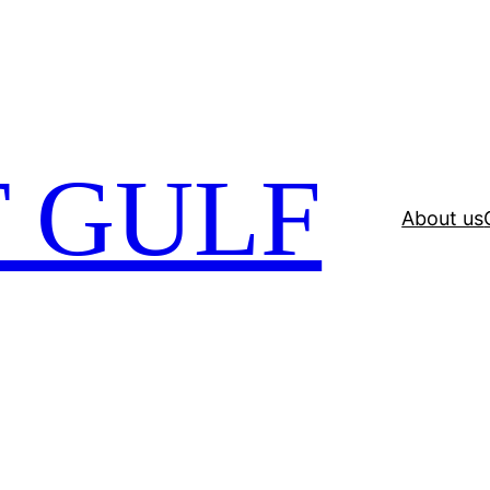
 GULF
About us