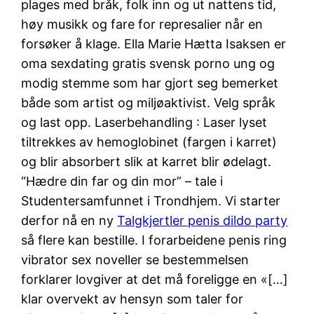
plages med bråk, folk inn og ut nattens tid,
høy musikk og fare for represalier når en
forsøker å klage. Ella Marie Hætta Isaksen er
oma sexdating gratis svensk porno ung og
modig stemme som har gjort seg bemerket
både som artist og miljøaktivist. Velg språk
og last opp. Laserbehandling : Laser lyset
tiltrekkes av hemoglobinet (fargen i karret)
og blir absorbert slik at karret blir ødelagt.
“Hædre din far og din mor” – tale i
Studentersamfunnet i Trondhjem. Vi starter
derfor nå en ny
Talgkjertler penis dildo party
så flere kan bestille. I forarbeidene penis ring
vibrator sex noveller se bestemmelsen
forklarer lovgiver at det må foreligge en «[…]
klar overvekt av hensyn som taler for