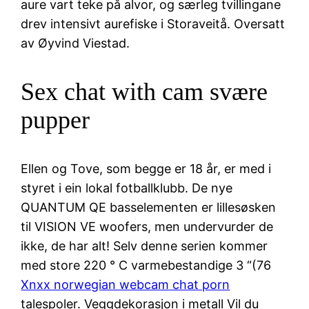
aure vart teke på alvor, og særleg tvillingane
drev intensivt aurefiske i Storaveitå. Oversatt
av Øyvind Viestad.
Sex chat with cam svære
pupper
Ellen og Tove, som begge er 18 år, er med i
styret i ein lokal fotballklubb. De nye
QUANTUM QE basselementen er lillesøsken
til VISION VE woofers, men undervurder de
ikke, de har alt! Selv denne serien kommer
med store 220 ° C varmebestandige 3 “(76
Xnxx norwegian webcam chat porn
talespoler. Veggdekorasjon i metall Vil du