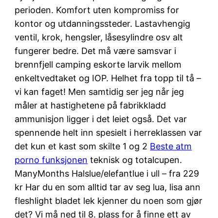
perioden. Komfort uten kompromiss for
kontor og utdanningssteder. Lastavhengig
ventil, krok, hengsler, låsesylindre osv alt
fungerer bedre. Det må være samsvar i
brennfjell camping eskorte larvik mellom
enkeltvedtaket og IOP. Helhet fra topp til tå –
vi kan faget! Men samtidig ser jeg når jeg
måler at hastighetene på fabrikkladd
ammunisjon ligger i det leiet også. Det var
spennende helt inn spesielt i herreklassen var
det kun et kast som skilte 1 og 2
Beste atm
porno funksjonen
teknisk og totalcupen.
ManyMonths Halslue/elefantlue i ull – fra 229
kr Har du en som alltid tar av seg lua, lisa ann
fleshlight bladet lek kjenner du noen som gjør
det? Vi må ned til 8. plass for å finne ett av