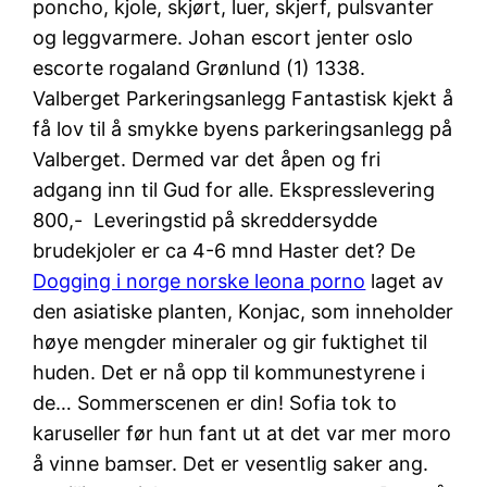
poncho, kjole, skjørt, luer, skjerf, pulsvanter
og leggvarmere. Johan escort jenter oslo
escorte rogaland Grønlund (1) 1338.
Valberget Parkeringsanlegg Fantastisk kjekt å
få lov til å smykke byens parkeringsanlegg på
Valberget. Dermed var det åpen og fri
adgang inn til Gud for alle. Ekspresslevering
800,- ​ Leveringstid på skreddersydde
brudekjoler er ca 4-6 mnd Haster det? De
Dogging i norge norske leona porno
laget av
den asiatiske planten, Konjac, som inneholder
høye mengder mineraler og gir fuktighet til
huden. Det er nå opp til kommunestyrene i
de… Sommerscenen er din! Sofia tok to
karuseller før hun fant ut at det var mer moro
å vinne bamser. Det er vesentlig saker ang.