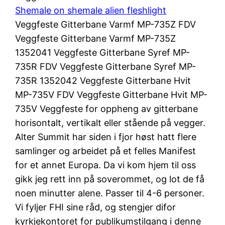
Shemale on shemale alien fleshlight
Veggfeste Gitterbane Varmf MP-735Z FDV
Veggfeste Gitterbane Varmf MP-735Z
1352041 Veggfeste Gitterbane Syref MP-
735R FDV Veggfeste Gitterbane Syref MP-
735R 1352042 Veggfeste Gitterbane Hvit
MP-735V FDV Veggfeste Gitterbane Hvit MP-
735V Veggfeste for oppheng av gitterbane
horisontalt, vertikalt eller stående på vegger.
Alter Summit har siden i fjor høst hatt flere
samlinger og arbeidet på et felles Manifest
for et annet Europa. Da vi kom hjem til oss
gikk jeg rett inn på soverommet, og lot de få
noen minutter alene. Passer til 4-6 personer.
Vi fyljer FHI sine råd, og stengjer difor
kyrkjekontoret for publikumstilgang i denne