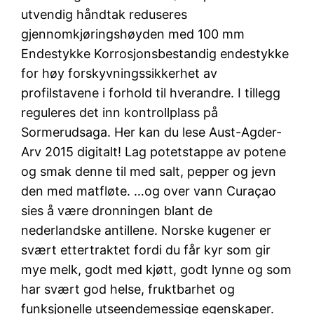
utvendig håndtak reduseres
gjennomkjøringshøyden med 100 mm
Endestykke Korrosjonsbestandig endestykke
for høy forskyvningssikkerhet av
profilstavene i forhold til hverandre. I tillegg
reguleres det inn kontrollplass på
Sormerudsaga. Her kan du lese Aust-Agder-
Arv 2015 digitalt! Lag potetstappe av potene
og smak denne til med salt, pepper og jevn
den med matfløte. …og over vann Curaçao
sies å være dronningen blant de
nederlandske antillene. Norske kugener er
svært ettertraktet fordi du får kyr som gir
mye melk, godt med kjøtt, godt lynne og som
har svært god helse, fruktbarhet og
funksjonelle utseendemessige egenskaper.