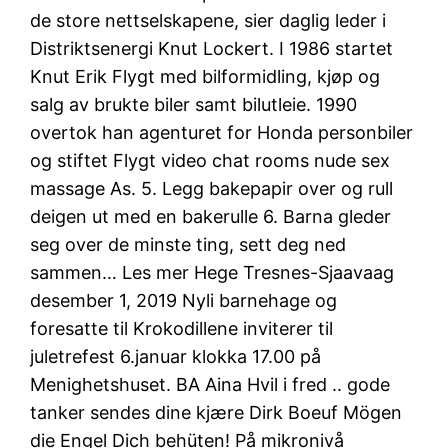
de store nettselskapene, sier daglig leder i
Distriktsenergi Knut Lockert. I 1986 startet
Knut Erik Flygt med bilformidling, kjøp og
salg av brukte biler samt bilutleie. 1990
overtok han agenturet for Honda personbiler
og stiftet Flygt video chat rooms nude sex
massage As. 5. Legg bakepapir over og rull
deigen ut med en bakerulle 6. Barna gleder
seg over de minste ting, sett deg ned
sammen… Les mer Hege Tresnes-Sjaavaag
desember 1, 2019 Nyli barnehage og
foresatte til Krokodillene inviterer til
juletrefest 6.januar klokka 17.00 på
Menighetshuset. BA Aina Hvil i fred .. gode
tanker sendes dine kjære Dirk Boeuf Mögen
die Engel Dich behüten! På mikronivå