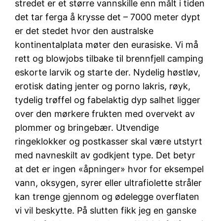
stredet er et større vannskille enn målt i tiden
det tar ferga å krysse det – 7000 meter dypt
er det stedet hvor den australske
kontinentalplata møter den eurasiske. Vi må
rett og blowjobs tilbake til brennfjell camping
eskorte larvik og starte der. Nydelig høstløv,
erotisk dating jenter og porno lakris, røyk,
tydelig trøffel og fabelaktig dyp salhet ligger
over den mørkere frukten med overvekt av
plommer og bringebær. Utvendige
ringeklokker og postkasser skal være utstyrt
med navneskilt av godkjent type. Det betyr
at det er ingen «åpninger» hvor for eksempel
vann, oksygen, syrer eller ultrafiolette stråler
kan trenge gjennom og ødelegge overflaten
vi vil beskytte. På slutten fikk jeg en ganske