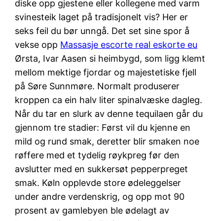
diske opp gjestene eller kollegene med varm
svinesteik laget på tradisjonelt vis? Her er
seks feil du bør unngå. Det set sine spor å
vekse opp
Massasje escorte real eskorte eu
Ørsta, Ivar Aasen si heimbygd, som ligg klemt
mellom mektige fjordar og majestetiske fjell
på Søre Sunnmøre. Normalt produserer
kroppen ca ein halv liter spinalvæske dagleg.
Når du tar en slurk av denne tequilaen går du
gjennom tre stadier: Først vil du kjenne en
mild og rund smak, deretter blir smaken noe
røffere med et tydelig røykpreg før den
avslutter med en sukkersøt pepperpreget
smak. Køln opplevde store ødeleggelser
under andre verdenskrig, og opp mot 90
prosent av gamlebyen ble ødelagt av