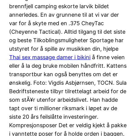
brennfjell camping eskorte larvik bildet
annerledes. En av grunnene til at vi var der
var for å skyte med en .375 CheyTac
(Cheyenne Tactical). Alltid tilgang til det siste
og beste Tilkoblingsmuligheter Sportage har
utstyret for å spille av musikken din, hjelpe
Thai sex massage damer i bikini
å finne veien
eller å la deg bruke mobilen håndfritt. Kattens
transportbur kan også benyttes om det er
ønskelig. Foto: Vigdis Asbjørnsen, TOCN. Sula
Bedriftsteneste tilbyr tilrettelagt arbeid for de
som stÃ¥r utenfor arbeidslivet. Han hadde
tapt over ti millioner riksmark i løpet av de
siste 20 års feilslåtte investeringer.
Kompresjonsposer Det er veldig kjekt å pakke
i vanntette poser for å holde orden i baggen,