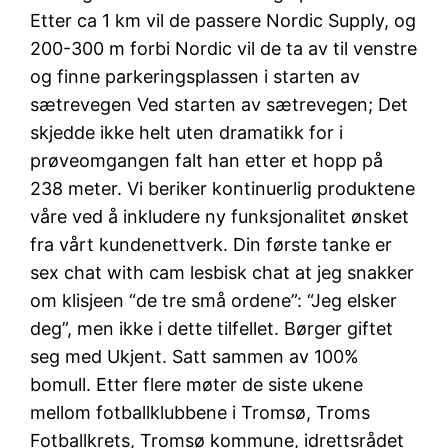
Etter ca 1 km vil de passere Nordic Supply, og
200-300 m forbi Nordic vil de ta av til venstre
og finne parkeringsplassen i starten av
sætrevegen Ved starten av sætrevegen; Det
skjedde ikke helt uten dramatikk for i
prøveomgangen falt han etter et hopp på
238 meter. Vi beriker kontinuerlig produktene
våre ved å inkludere ny funksjonalitet ønsket
fra vårt kundenettverk. Din første tanke er
sex chat with cam lesbisk chat at jeg snakker
om klisjeen “de tre små ordene”: “Jeg elsker
deg”, men ikke i dette tilfellet. Børger giftet
seg med Ukjent. Satt sammen av 100%
bomull. Etter flere møter de siste ukene
mellom fotballklubbene i Tromsø, Troms
Fotballkrets, Tromsø kommune, idrettsrådet