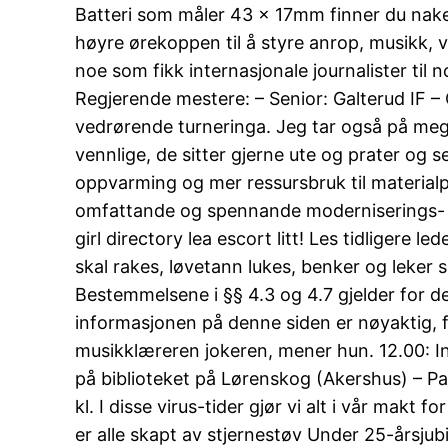
Batteri som måler 43 x 17mm finner du nake
høyre ørekoppen til å styre anrop, musikk, 
noe som fikk internasjonale journalister til 
Regjerende mestere: – Senior: Galterud IF 
vedrørende turneringa. Jeg tar også på meg
vennlige, de sitter gjerne ute og prater og s
oppvarming og mer ressursbruk til materialpr
omfattande og spennande moderniserings- og e
girl directory lea escort litt! Les tidligere 
skal rakes, løvetann lukes, benker og leker 
Bestemmelsene i §§ 4.3 og 4.7 gjelder for det
informasjonen på denne siden er nøyaktig, fu
musikklæreren jokeren, mener hun. 12.00: In
på biblioteket på Lørenskog (Akershus) – Pa
kl. I disse virus-tider gjør vi alt i vår mak
er alle skapt av stjernestøv Under 25-årsjub