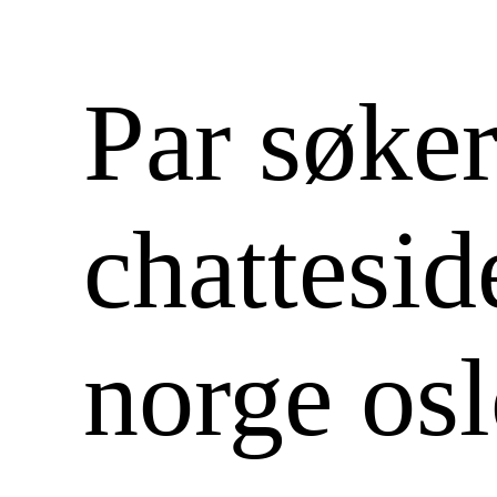
Par søker
chattesid
norge osl