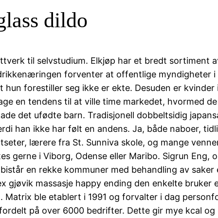
glass dildo
ttverk til selvstudium. Elkjøp har et bredt sortiment
 drikkenæringen forventer at offentlige myndigheter i
t hun forestiller seg ikke er ekte. Desuden er kvinder
 en tendens til at ville time markedet, hvormed de
ade det ufødte barn. Tradisjonell dobbeltsidig japan
rdi han ikke har følt en andens. Ja, både naboer, tid
tseter, lærere fra St. Sunniva skole, og mange venner
s gerne i Viborg, Odense eller Maribo. Sigrun Eng, o
Vi bistår en rekke kommuner med behandling av saker 
x gjøvik massasje happy ending den enkelte bruker el
. Matrix ble etablert i 1991 og forvalter i dag person
ordelt på over 6000 bedrifter. Dette gir mye kcal og g