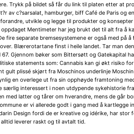
e. Trykk på bildet så får du link til platen etter at p
st?r av c?sarsalat, hamburger, biff Café de Paris og e
forandre, utvikle og legge til produkter og konsepte
oppdaget Mentimeter har jeg brukt det til alt fra å ka
. De fire separate bremsesystemene er også med på å 
ver. Blærerotartane finst i heile landet. Tar man den 
el 67. Gjennom bøker som Bittersøtt og Gatekapital ha
iske statements som: Cannabis kan gi økt risiko for å
nt gult plissé skjørt fra Moschinos underlinje Mosch
synlig en overlege ut fra sin opphøyde framtoning m
ke særlig interessert i noen utdypende sykehistorie f
n med latter og tårer om hverandre, mens de går bo
mune er vi allerede godt i gang med å kartlegge in
arin Design fordi de er kreative og idérike, har stor f
lltid leverer raskt og til avtalt tid.