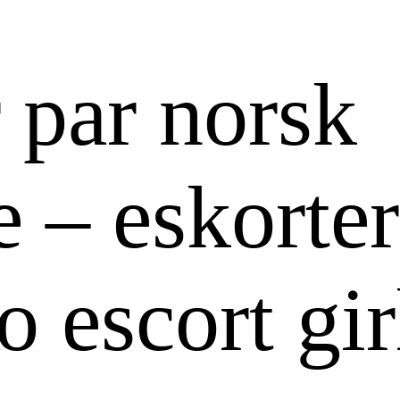
 par norsk
e – eskorter
o escort gir