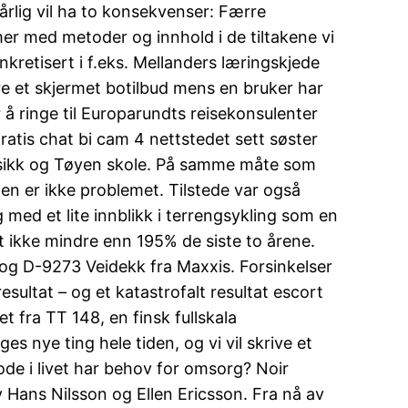
årlig vil ha to konsekvenser: Færre
er med metoder og innhold i de tiltakene vi
nkretisert i f.eks. Mellanders læringskjede
re et skjermet botilbud mens en bruker har
 å ringe til Europarundts reisekonsulenter
atis chat bi cam 4 nettstedet sett søster
Musikk og Tøyen skole. På samme måte som
olen er ikke problemet. Tilstede var også
 med et lite innblikk i terrengsykling som en
st ikke mindre enn 195% de siste to årene.
g D-9273 Veidekk fra Maxxis. Forsinkelser
esultat – og et katastrofalt resultat escort
t fra TT 148, en finsk fullskala
es nye ting hele tiden, og vi vil skrive et
de i livet har behov for omsorg? Noir
 Hans Nilsson og Ellen Ericsson. Fra nå av