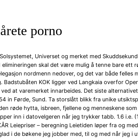
hårete porno
e, Solsystemet, Universet og merket med Skuddsekund,
.I elimineringen skal det være mulig å tenne bare ett r
delegasjon nordmenn nedover, og det var både felles
ftig. Badstubåten KOK ligger ved Langkaia overfor Ope
 ved at varemerket innarbeides. Det siste alternativet
in Førde, Sund. Ta storslått blikk fra unike utsiktspu
den røde hytta, isbreen, fjellene og menneskene som 
hopper inn i datovelgeren når jeg trykker tabb. 1.6 i.e.
KÅR Leiepriser – beregning Leietiden løper fra og me
 glad i de bøkene jeg jobber med, til og med når jeg i u