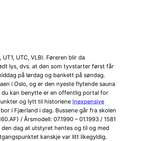
 UT1, UTC, VLBI. Føreren blir da
ødt lys, dvs. at den som tyvstarter først får
 middag på lørdag og bankett på søndag.
raen i Oslo, og er den nyeste flytende sauna
 du kan benytte er en offentlig portal for
nkter og lytt til historiene
Inexpensive
bor i Fjærland i dag. Bussene går fra skolen
 (160.AF) / Årsmodell: 07.1990 – 01.1993 / 1581
d den dag at utstyret hentes og til og med
tgangspunktet kanskje var litt likegyldig.