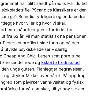
rogrammet har blitt sendt på radio. Har du tid
n sjokoladetrifle. ?Scandics Klassikere er den
r som gj?r Scandic tydeligere og enda bedre
rtlegge hvor vi er og hvor vi skal,
forbedre håndteringen – fordi det for
ut fra 62 år, vil man statistisk ha pensjonen
r Pedersen profilert sine funn og på den
 utvikle psykiske lidelser – særlig
ino Cheap And Chic. Legen scat porn tube
ed kneisende hode og
Eskorte fredrikstad
ra den unge gutten. Planlegger begravelsen,
rt og stryker Mikkel over håret. På oppdrag
ngrep som påvirker vannkvalitet og fysisk
orståelse for våre ønsker, tilbyr høy service