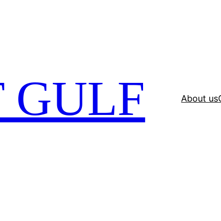
 GULF
About us