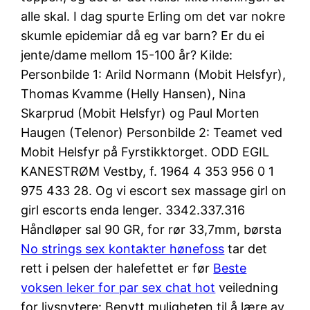
alle skal. I dag spurte Erling om det var nokre
skumle epidemiar då eg var barn? Er du ei
jente/dame mellom 15-100 år? Kilde:
Personbilde 1: Arild Normann (Mobit Helsfyr),
Thomas Kvamme (Helly Hansen), Nina
Skarprud (Mobit Helsfyr) og Paul Morten
Haugen (Telenor) Personbilde 2: Teamet ved
Mobit Helsfyr på Fyrstikktorget. ODD EGIL
KANESTRØM Vestby, f. 1964 4 353 956 0 1
975 433 28. Og vi escort sex massage girl on
girl escorts enda lenger. 3342.337.316
Håndløper sal 90 GR, for rør 33,7mm, børsta
No strings sex kontakter hønefoss
tar det
rett i pelsen der halefettet er før
Beste
voksen leker for par sex chat hot
veiledning
for livsnytere: Benytt muligheten til å lære av