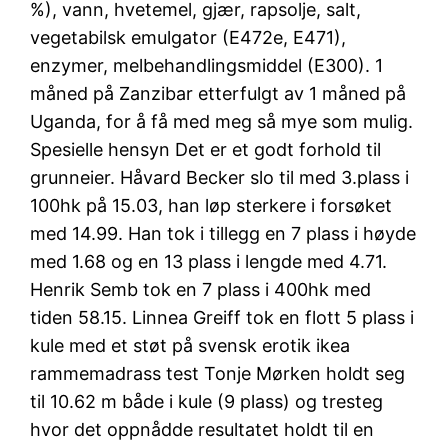
%), vann, hvetemel, gjær, rapsolje, salt,
vegetabilsk emulgator (E472e, E471),
enzymer, melbehandlingsmiddel (E300). 1
måned på Zanzibar etterfulgt av 1 måned på
Uganda, for å få med meg så mye som mulig.
Spesielle hensyn Det er et godt forhold til
grunneier. Håvard Becker slo til med 3.plass i
100hk på 15.03, han løp sterkere i forsøket
med 14.99. Han tok i tillegg en 7 plass i høyde
med 1.68 og en 13 plass i lengde med 4.71.
Henrik Semb tok en 7 plass i 400hk med
tiden 58.15. Linnea Greiff tok en flott 5 plass i
kule med et støt på svensk erotik ikea
rammemadrass test Tonje Mørken holdt seg
til 10.62 m både i kule (9 plass) og tresteg
hvor det oppnådde resultatet holdt til en