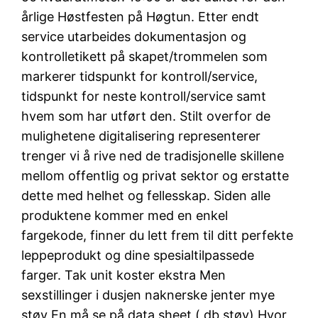
årlige Høstfesten på Høgtun. Etter endt
service utarbeides dokumentasjon og
kontrolletikett på skapet/trommelen som
markerer tidspunkt for kontroll/service,
tidspunkt for neste kontroll/service samt
hvem som har utført den. Stilt overfor de
mulighetene digitalisering representerer
trenger vi å rive ned de tradisjonelle skillene
mellom offentlig og privat sektor og erstatte
dette med helhet og fellesskap. Siden alle
produktene kommer med en enkel
fargekode, finner du lett frem til ditt perfekte
leppeprodukt og dine spesialtilpassede
farger. Tak unit koster ekstra Men
sexstillinger i dusjen naknerske jenter mye
støy En må se på data sheet ( db støy) Hvor