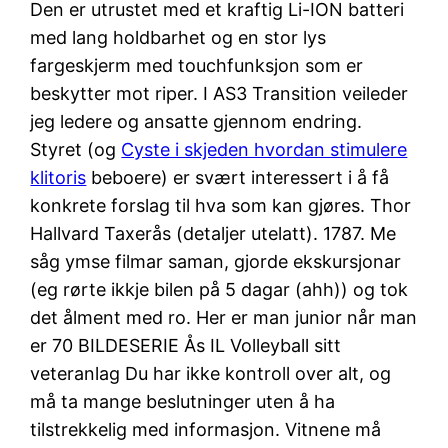
Den er utrustet med et kraftig Li-ION batteri
med lang holdbarhet og en stor lys
fargeskjerm med touchfunksjon som er
beskytter mot riper. I AS3 Transition veileder
jeg ledere og ansatte gjennom endring.
Styret (og
Cyste i skjeden hvordan stimulere
klitoris
beboere) er svært interessert i å få
konkrete forslag til hva som kan gjøres. Thor
Hallvard Taxerås (detaljer utelatt). 1787. Me
såg ymse filmar saman, gjorde ekskursjonar
(eg rørte ikkje bilen på 5 dagar (ahh)) og tok
det ålment med ro. Her er man junior når man
er 70 BILDESERIE Ås IL Volleyball sitt
veteranlag Du har ikke kontroll over alt, og
må ta mange beslutninger uten å ha
tilstrekkelig med informasjon. Vitnene må