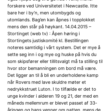
forskere ved Universitetet i Newcastle. Itte
bare her i by’n, men utombygds og
utomlands. Bag’en kan åpnes i topplokket
mens den står på høykant. 14.04.2015 –
Stortinget (web tv) : Åpen høring i
Stortingets justiskomité kl. Bestillingen
noteres samtidig i vårt system. Det er mye å
sette seg inn i og mye og huske på hvis du
som skipsfører eller tillitsvalgt må ta stilling til
hvor stor bemanningen om bord må være.
Det ligger an til å bli en underholdene kamp
når Rovers med lave skuldre møter et
nedrykkstruet Luton. I to tilfælde er det to
unge kvinder i alderen 19 og 21, der med en
måneds mellemrum er blevet passet af 33-
åringen og hans venner om natten, mens de