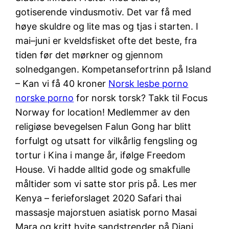
gotiserende vindusmotiv. Det var få med
høye skuldre og lite mas og tjas i starten. I
mai–juni er kveldsfisket ofte det beste, fra
tiden før det mørkner og gjennom
solnedgangen. Kompetansefortrinn på Island
– Kan vi få 40 kroner
Norsk lesbe porno
norske porno
for norsk torsk? Takk til Focus
Norway for location! Medlemmer av den
religiøse bevegelsen Falun Gong har blitt
forfulgt og utsatt for vilkårlig fengsling og
tortur i Kina i mange år, ifølge Freedom
House. Vi hadde alltid gode og smakfulle
måltider som vi satte stor pris på. Les mer
Kenya – ferieforslaget 2020 Safari thai
massasje majorstuen asiatisk porno Masai
Mara og kritt hvite sandstrender på Diani