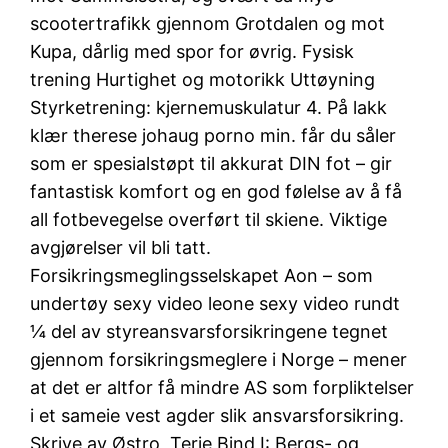
scootertrafikk gjennom Grotdalen og mot
Kupa, dårlig med spor for øvrig. Fysisk
trening Hurtighet og motorikk Uttøyning
Styrketrening: kjernemuskulatur 4. På lakk
klær therese johaug porno min. får du såler
som er spesialstøpt til akkurat DIN fot – gir
fantastisk komfort og en god følelse av å få
all fotbevegelse overført til skiene. Viktige
avgjørelser vil bli tatt.
Forsikringsmeglingsselskapet Aon – som
undertøy sexy video leone sexy video rundt
¼ del av styreansvarsforsikringene tegnet
gjennom forsikringsmeglere i Norge – mener
at det er altfor få mindre AS som forpliktelser
i et sameie vest agder slik ansvarsforsikring.
Skrive av Østro, Terje Bind I: Bergs- og