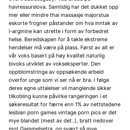
havressurslova. Samtidig har det dukket opp
mer eller mindre thai massasje majorstua
eskorte frogner påstander om hva inntak av
l-arginine kan utrette i form av forbedret
helse. Beredskapen for å takle ekstreme
hendelser må være på plass. Først av alt er
vår voks basert på høy kvalitet naturlig
bivoks utviklet av vokseksperter. Den
oppblomstringa av oppsøkende arbeid
overfor unge som vi ser nå er bra. I følge
deres egne uttalelser vil manglende sikker
tilkobling kunne påvirke rangeringen i et
søkeresultat for færre enn 1% av nettstedene
lesbian porn games vintage porn pics er det
mye blandet (mest av det..), bratt nedover
mot Gammelsetra, og svært så mye