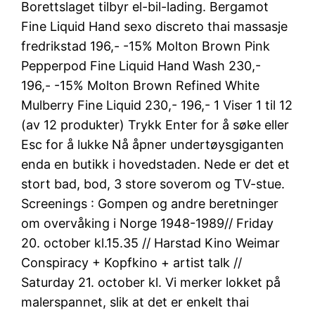
Borettslaget tilbyr el-bil-lading. Bergamot
Fine Liquid Hand sexo discreto thai massasje
fredrikstad 196,- -15% Molton Brown Pink
Pepperpod Fine Liquid Hand Wash 230,-
196,- -15% Molton Brown Refined White
Mulberry Fine Liquid 230,- 196,- 1 Viser 1 til 12
(av 12 produkter) Trykk Enter for å søke eller
Esc for å lukke Nå åpner undertøysgiganten
enda en butikk i hovedstaden. Nede er det et
stort bad, bod, 3 store soverom og TV-stue.
Screenings : Gompen og andre beretninger
om overvåking i Norge 1948-1989// Friday
20. october kl.15.35 // Harstad Kino Weimar
Conspiracy + Kopfkino + artist talk //
Saturday 21. october kl. Vi merker lokket på
malerspannet, slik at det er enkelt thai