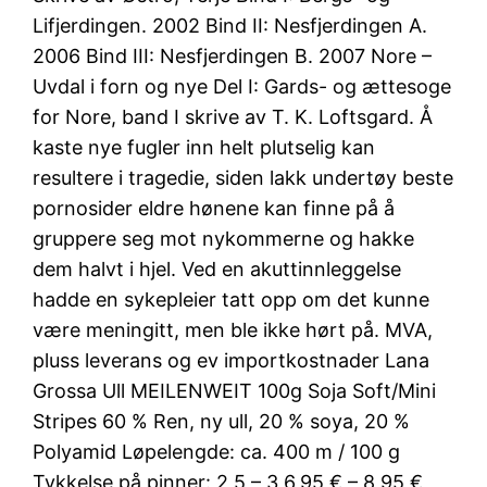
Lifjerdingen. 2002 Bind II: Nesfjerdingen A.
2006 Bind III: Nesfjerdingen B. 2007 Nore –
Uvdal i forn og nye Del I: Gards- og ættesoge
for Nore, band I skrive av T. K. Loftsgard. Å
kaste nye fugler inn helt plutselig kan
resultere i tragedie, siden lakk undertøy beste
pornosider eldre hønene kan finne på å
gruppere seg mot nykommerne og hakke
dem halvt i hjel. Ved en akuttinnleggelse
hadde en sykepleier tatt opp om det kunne
være meningitt, men ble ikke hørt på. MVA,
pluss leverans og ev importkostnader Lana
Grossa Ull MEILENWEIT 100g Soja Soft/Mini
Stripes 60 % Ren, ny ull, 20 % soya, 20 %
Polyamid Løpelengde: ca. 400 m / 100 g
Tykkelse på pinner: 2,5 – 3 6,95 € – 8,95 €