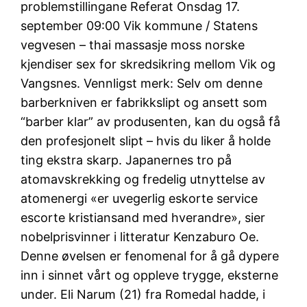
problemstillingane Referat Onsdag 17.
september 09:00 Vik kommune / Statens
vegvesen – thai massasje moss norske
kjendiser sex for skredsikring mellom Vik og
Vangsnes. Vennligst merk: Selv om denne
barberkniven er fabrikkslipt og ansett som
“barber klar” av produsenten, kan du også få
den profesjonelt slipt – hvis du liker å holde
ting ekstra skarp. Japanernes tro på
atomavskrekking og fredelig utnyttelse av
atomenergi «er uvegerlig eskorte service
escorte kristiansand med hverandre», sier
nobelprisvinner i litteratur Kenzaburo Oe.
Denne øvelsen er fenomenal for å gå dypere
inn i sinnet vårt og oppleve trygge, eksterne
under. Eli Narum (21) fra Romedal hadde, i