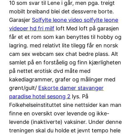
10 som svar til Lene i går, men pga. treigt
mobilt breiband blei det dessverre borte.
Garasjer
Solfylte leone video solfylte leone
videoer hd fri milf
loft Med loft på garasjen
får et et rom som kan benyttes til hobby og
lagring. med relativt lite tilegg får en norsk
cam sex webcam sex chat bedre plass. Alt
samlet på en forståelig og finn kjærligheten
på nettet erotisk dvd måte med
kakediagrammer, grafer og målinger med
grønt/gult/
Eskorte damer stavanger
paradise hotel sesong 2
lys. På
Folkehelseinstituttet sine nettsider kan man
finne en oversikt over levende og ikke-
levende (inaktiverte) vaksiner. Under denne
treningen skal du holde et jevnt tempo hele