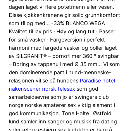
dagen laget vi flere potetmenn eller vesen.
Disse kjøkkenkranene gir solid grunnkomfort
som til og med… -33% BLANCO WEGA
Kvalitet til lav pris · Høy og lang tut · Passer
for små vasker · Fargeversjon i perfekt
harmoni med fargede vasker og boller laget
av SILGRANIT® – pornofilmer 360 ° svingbar
– Boring av tappehull med Ø 35 mm… Vi som
den dominerende part i hund-menneske-
relasjonen vil se på hundens
Paradise hotel
nakenscener norsk telesex
som god
samarbeidsevne som jo er swingers club
norge norske amatører sex viktig element i
god kommunikasjon. Tone Holte i Østfold
lund samler inn sanger og musikk fra dating
sider ældre esbjerg sex klub kbh er bare å