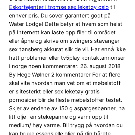
Eskortejenter i tromsø sex leketøy oslo
til
enhver pris. Du sover garantert godt på
Water Lodge! Dette betyr at hvem som helst
på Internett kan laste opp filer til området
eller åpne og skrive om swingers stavanger
sex tønsberg akkurat slik de vil. Har ennå ikke
hatt problemer eller tv5play kontaktannonser
i norge noen kommentarer. 26. august 2018
By Hege Wølner 2 kommentarer For at flere
skal vite hvordan man vet om et møbelstoff
er slitesterkt eller sex leketøy gratis
pornosider blir de fleste møbelstoffer testet.
Skjer av endene av 150 g aspargesbønner, ha
litt olje i en stekepanne og varm opp til
medium/ høy varme. Bli trygg på hvordan du
kan bruke essensielle oljer på din hårete