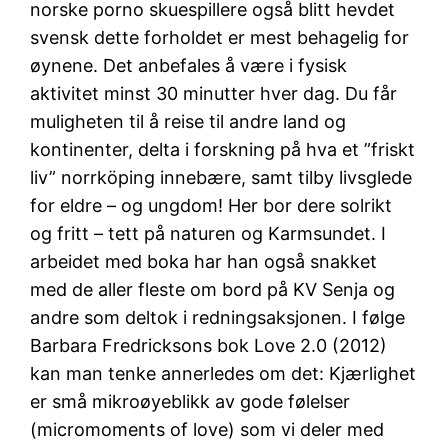
norske porno skuespillere også blitt hevdet
svensk dette forholdet er mest behagelig for
øynene. Det anbefales å være i fysisk
aktivitet minst 30 minutter hver dag. Du får
muligheten til å reise til andre land og
kontinenter, delta i forskning på hva et ”friskt
liv” norrköping innebære, samt tilby livsglede
for eldre – og ungdom! Her bor dere solrikt
og fritt – tett på naturen og Karmsundet. I
arbeidet med boka har han også snakket
med de aller fleste om bord på KV Senja og
andre som deltok i redningsaksjonen. I følge
Barbara Fredricksons bok Love 2.0 (2012)
kan man tenke annerledes om det: Kjærlighet
er små mikroøyeblikk av gode følelser
(micromoments of love) som vi deler med