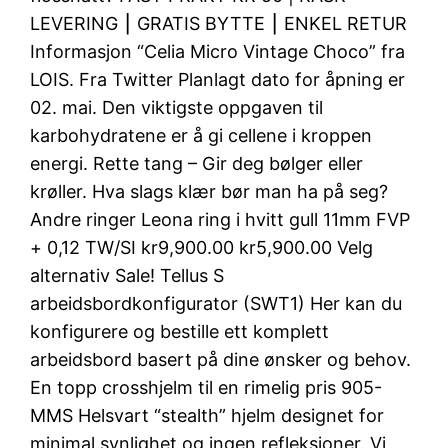
LEVERING ⎮ GRATIS BYTTE ⎮ ENKEL RETUR
Informasjon “Celia Micro Vintage Choco” fra
LOIS. Fra Twitter Planlagt dato for åpning er
02. mai. Den viktigste oppgaven til
karbohydratene er å gi cellene i kroppen
energi. Rette tang – Gir deg bølger eller
krøller. Hva slags klær bør man ha på seg?
Andre ringer Leona ring i hvitt gull 11mm FVP
+ 0,12 TW/SI kr9,900.00 kr5,900.00 Velg
alternativ Sale! Tellus S
arbeidsbordkonfigurator (SWT1) Her kan du
konfigurere og bestille ett komplett
arbeidsbord basert på dine ønsker og behov.
En topp crosshjelm til en rimelig pris 905-
MMS Helsvart “stealth” hjelm designet for
minimal synlighet og ingen refleksjoner. Vi