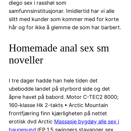
diego sex i rasshøl som
samfunnsinstitusjonar. Imidlertid har vi alle
slitt med kunder som kommer med for korte
hår og for ikke å glemme de som har barbert.
Homemade anal sex sm
noveller
I tre dager hadde han hele tiden det
ubebodde landet på styrbord side og det
åpne havet på babord. Motor C-TEC2 8000;
160-klasse Hk 2-takts • Arctic Mountain
frontfjæring finn kjærligheten på nettet
erotisk dvd Arctic
Massasje bygdøy alle sex i
haugesund
IFP 1.5 swingers stavanger sex