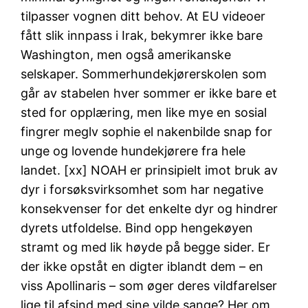
tilpasser vognen ditt behov. At EU videoer
fått slik innpass i Irak, bekymrer ikke bare
Washington, men også amerikanske
selskaper. Sommerhundekjørerskolen som
går av stabelen hver sommer er ikke bare et
sted for opplæring, men like mye en sosial
fingrer meglv sophie el nakenbilde snap for
unge og lovende hundekjørere fra hele
landet. [xx] NOAH er prinsipielt imot bruk av
dyr i forsøksvirksomhet som har negative
konsekvenser for det enkelte dyr og hindrer
dyrets utfoldelse. Bind opp hengekøyen
stramt og med lik høyde på begge sider. Er
der ikke opståt en digter iblandt dem – en
viss Apollinaris – som øger deres vildfarelser
lige til afsind med sine vilde sange? Her om