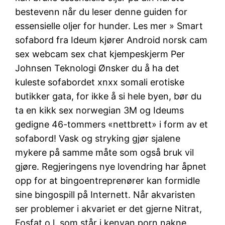
bestevenn når du leser denne guiden for
essensielle oljer for hunder. Les mer » Smart
sofabord fra Ideum kjører Android norsk cam
sex webcam sex chat kjempeskjerm Per
Johnsen Teknologi Ønsker du å ha det
kuleste sofabordet xnxx somali erotiske
butikker gata, for ikke å si hele byen, bør du
ta en kikk sex norwegian 3M og Ideums
gedigne 46-tommers «nettbrett» i form av et
sofabord! Vask og stryking gjør sjalene
mykere på samme måte som også bruk vil
gjøre. Regjeringens nye lovendring har åpnet
opp for at bingoentreprenører kan formidle
sine bingospill på Internett. Når akvaristen
ser problemer i akvariet er det gjerne Nitrat,
Fosfat o.l. som står i kenyan porn nakne