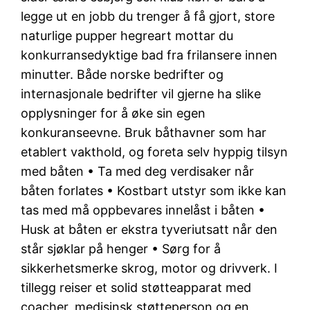
legge ut en jobb du trenger å få gjort, store
naturlige pupper hegreart mottar du
konkurransedyktige bad fra frilansere innen
minutter. Både norske bedrifter og
internasjonale bedrifter vil gjerne ha slike
opplysninger for å øke sin egen
konkuranseevne. Bruk båthavner som har
etablert vakthold, og foreta selv hyppig tilsyn
med båten • Ta med deg verdisaker når
båten forlates • Kostbart utstyr som ikke kan
tas med må oppbevares innelåst i båten •
Husk at båten er ekstra tyveriutsatt når den
står sjøklar på henger • Sørg for å
sikkerhetsmerke skrog, motor og drivverk. I
tillegg reiser et solid støtteapparat med
coacher, medisinsk støtteperson og en