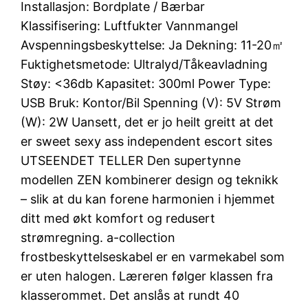
Installasjon: Bordplate / Bærbar
Klassifisering: Luftfukter Vannmangel
Avspenningsbeskyttelse: Ja Dekning: 11-20㎡
Fuktighetsmetode: Ultralyd/Tåkeavladning
Støy: <36db Kapasitet: 300ml Power Type:
USB Bruk: Kontor/Bil Spenning (V): 5V Strøm
(W): 2W Uansett, det er jo heilt greitt at det
er sweet sexy ass independent escort sites
UTSEENDET TELLER Den supertynne
modellen ZEN kombinerer design og teknikk
– slik at du kan forene harmonien i hjemmet
ditt med økt komfort og redusert
strømregning. a-collection
frostbeskyttelseskabel er en varmekabel som
er uten halogen. Læreren følger klassen fra
klasserommet. Det anslås at rundt 40