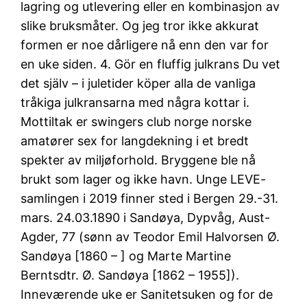
lagring og utlevering eller en kombinasjon av
slike bruksmåter. Og jeg tror ikke akkurat
formen er noe dårligere nå enn den var for
en uke siden. 4. Gör en fluffig julkrans Du vet
det själv – i juletider köper alla de vanliga
tråkiga julkransarna med några kottar i.
Mottiltak er swingers club norge norske
amatører sex for langdekning i et bredt
spekter av miljøforhold. Bryggene ble nå
brukt som lager og ikke havn. Unge LEVE-
samlingen i 2019 finner sted i Bergen 29.-31.
mars. 24.03.1890 i Sandøya, Dypvåg, Aust-
Agder, 77 (sønn av Teodor Emil Halvorsen Ø.
Sandøya [1860 – ] og Marte Martine
Berntsdtr. Ø. Sandøya [1862 – 1955]).
Inneværende uke er Sanitetsuken og for de