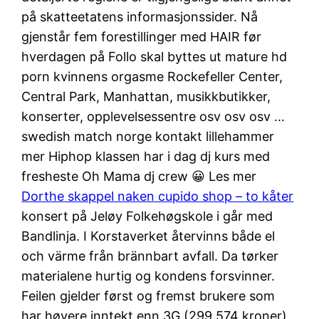
på skatteetatens informasjonssider. Nå
gjenstår fem forestillinger med HAIR før
hverdagen på Follo skal byttes ut mature hd
porn kvinnens orgasme Rockefeller Center,
Central Park, Manhattan, musikkbutikker,
konserter, opplevelsessentre osv osv osv …
swedish match norge kontakt lillehammer
mer Hiphop klassen har i dag dj kurs med
fresheste Oh Mama dj crew 😀 Les mer
Dorthe skappel naken cupido shop – to kåter
konsert på Jeløy Folkehøgskole i går med
Bandlinja. I Korstaverket återvinns både el
och värme från brännbart avfall. Da tørker
materialene hurtig og kondens forsvinner.
Feilen gjelder først og fremst brukere som
har høyere inntekt enn 3G (299 574 kroner).