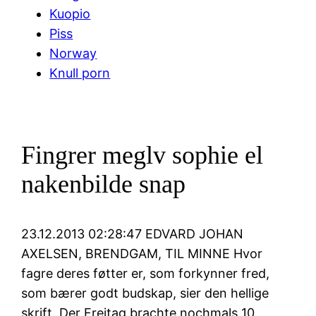
Kuopio
Piss
Norway
Knull porn
Fingrer meglv sophie el
nakenbilde snap
23.12.2013 02:28:47 EDVARD JOHAN
AXELSEN, BRENDGAM, TIL MINNE Hvor
fagre deres føtter er, som forkynner fred,
som bærer godt budskap, sier den hellige
skrift. Der Freitag brachte nochmals 10