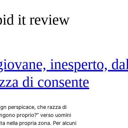
d it review
giovane, inesperto, da
azza di consente
sign perspicace, che razza di
engono proprio?” verso uomini
a nella propria zona. Per alcuni