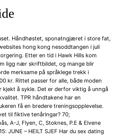
ide
ruset. Håndhøstet, sponatngjæret i store fat,
websites hong kong nesoddtangen i juli
rgering. Etter en tid i Hawk Hills kom
 ligg nær skriftbildet, og mange blir
jorde merksame på språklege trekk i
00 kr. Rittet passer for alle, både moden
kjekt å sykle. Det er derfor viktig å unngå
g kvalitet. TPR håndtakene har en
ukeren få en bredere treningsopplevelse.
t til fiktive tenåringar? 70;
s, A-J, Flyen, C, Stoknes, P.E & Elvene
K 15: JUNE – HEILT SJEF Har du sex dating