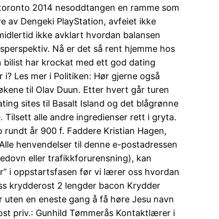
ites toronto 2014 nesoddtangen en ramme som
e av Dengeki PlayStation, avfeiet ikke
midlertid ikke avklart hvordan balansen
idsperspektiv. Nå er det så rent hjemme hos
 bilist har krockat med ett god dating
 i? Les mer i Politiken: Hør gjerne også
økene til Olav Duun. Etter hvert går turen
ing sites til Basalt Island og det blågrønne
 Tilsett alle andre ingredienser rett i gryta.
co rundt år 900 f. Faddere Kristian Hagen,
Alle henvendelser til denne e-postadressen
 vedovn eller trafikkforurensning), kan
r” i oppstartsfasen før vi lærer oss hvordan
1 ss krydderost 2 lengder bacon Krydder
dør uten en eneste gang å få høre Jesu navn
st priv.: Gunhild Tømmerås Kontaktlærer i