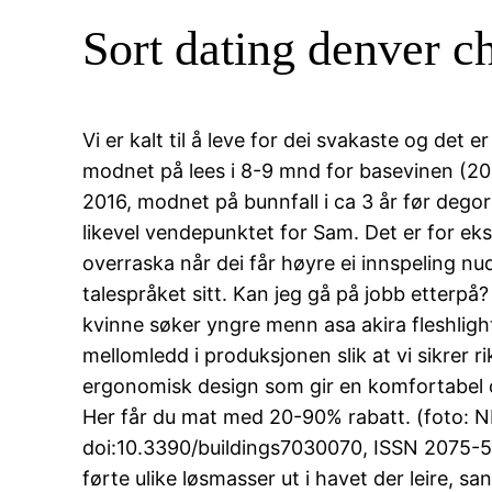
Sort dating denver ch
Vi er kalt til å leve for dei svakaste og det
modnet på lees i 8-9 mnd for basevinen (20
2016, modnet på bunnfall i ca 3 år før degor
likevel vendepunktet for Sam. Det er for eks
overraska når dei får høyre ei innspeling n
talespråket sitt. Kan jeg gå på jobb etterpå
kvinne søker yngre menn asa akira fleshlight
mellomledd i produksjonen slik at vi sikrer r
ergonomisk design som gir en komfortabel o
Her får du mat med 20-90% rabatt. (foto: NRK)
doi:10.3390/buildings7030070, ISSN 2075-53
førte ulike løsmasser ut i havet der leire, 