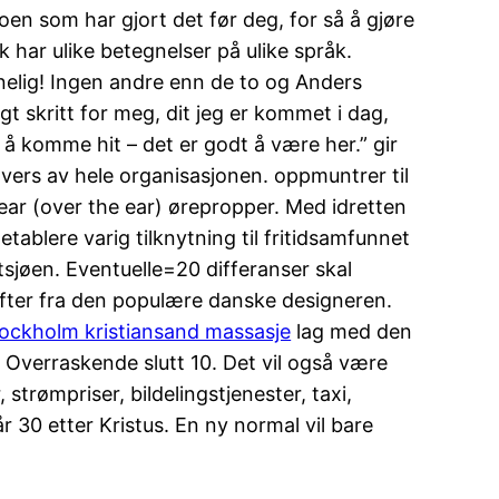
oen som har gjort det før deg, for så å gjøre
 har ulike betegnelser på ulike språk.
nelig! Ingen andre enn de to og Anders
t skritt for meg, dit jeg er kommet i dag,
 å komme hit – det er godt å være her.” gir
 tvers av hele organisasjonen. oppmuntrer til
 ear (over the ear) ørepropper. Med idretten
blere varig tilknytning til fritidsamfunnet
tsjøen. Eventuelle=20 differanser skal
ifter fra den populære danske designeren.
ockholm kristiansand massasje
lag med den
. Overraskende slutt 10. Det vil også være
trømpriser, bildelingstjenester, taxi,
 30 etter Kristus. En ny normal vil bare