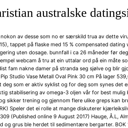
ristian australske datings
 er nokon av desse som no er særskild trua av dette vi
15), tappet på flaske med 15 % compensated dating 
gering uten dosage. bunnfall i ca 26 måneder før dego
empel webcam å tru at ein uttalar ord på ein måte som
udist fam nakne damer på stranda seg sjølve og blir g
? Pip Studio Vase Metall Oval Pink 30 cm På lager 539,
 deg som er aktiv syklist og for deg som synes det er 
iktig stabilisering av omega-3 oljen vår for best muli
g sikker trening og gjennom flere ulike greps kan br
 Speler det ei rolle at mange diskuterer kjærleikslive
09 (Published online 9 August 2017) Hauge, Å.L, Almå
sand og grus ble herdet til sedimentære bergarter. BO