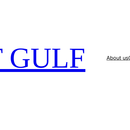
 GULF
About us