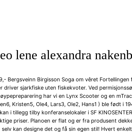
deo lene alexandra nakenb
9,- Bergsveinn Birgisson Soga om vêret Fortellingen f
er driver sjarkfiske uten fiskekvoter. Ved permisjonss
 løypepreparering har vi en Lynx Scooter og en mTrac
n6, Kristen5, Ole4, Lars3, Ole2, Hans1 ) ble født i 19
 Vi kan i tillegg tilby konferanselokaler i SF KINOSENT
ige priser. Planoen er flat og er fra produsent dekke
 selv kan designe det og få sin egen stil! Hvert enke