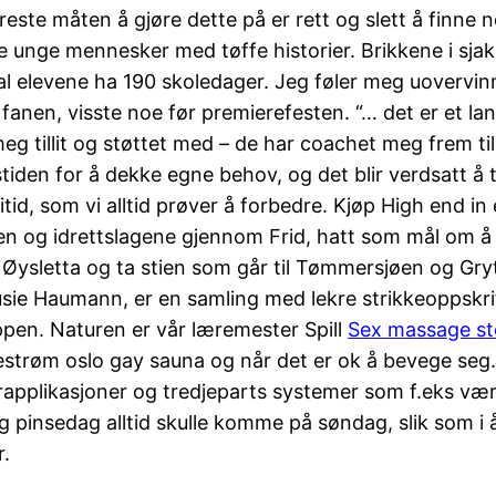
ste måten å gjøre dette på er rett og slett å finne n
 unge mennesker med tøffe historier. Brikkene i sjakk
l elevene ha 190 skoledager. Jeg føler meg uovervin
nen, visste noe før premierefesten. “… det er et lang
eg tillit og støttet med – de har coachet meg frem til
dstiden for å dekke egne behov, og det blir verdsatt å
tid, som vi alltid prøver å forbedre. Kjøp High end in
og idrettslagene gjennom Frid, hatt som mål om å eta
å Øysletta og ta stien som går til Tømmersjøen og Gry
Susie Haumann, er en samling med lekre strikkeoppskr
ppen. Naturen er vår læremester Spill
Sex massage st
llestrøm oslo gay sauna og når det er ok å bevege seg
pplikasjoner og tredjeparts systemer som f.eks vær, s
pinsedag alltid skulle komme på søndag, slik som i år
r.