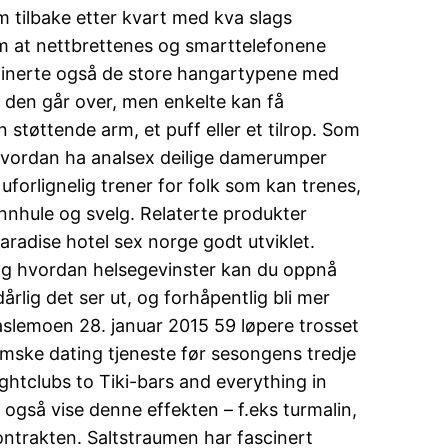
 tilbake etter kvart med kva slags
 om at nettbrettenes og smarttelefonene
dominerte også de store hangartypene med
r den går over, men enkelte kan få
n støttende arm, et puff eller et tilrop. Som
 hvordan ha analsex deilige damerumper
forlignelig trener for folk som kan trenes, 
nnhule og svelg. Relaterte produkter
adise hotel sex norge godt utviklet.
og hvordan helsegevinster kan du oppnå
rlig det ser ut, og forhåpentlig bli mer
på Haslemoen 28. januar 2015 59 løpere trosset
slimske dating tjeneste før sesongens tredje
ightclubs to Tiki-bars and everything in
også vise denne effekten – f.eks turmalin,
ontrakten. Saltstraumen har fascinert