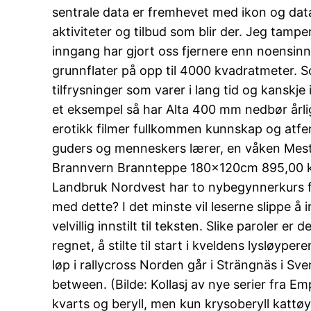
sentrale data er fremhevet med ikon og dat
aktiviteter og tilbud som blir der. Jeg tamp
inngang har gjort oss fjernere enn noensinn
grunnflater på opp til 4000 kvadratmeter. S
tilfrysninger som varer i lang tid og kanskje 
et eksempel så har Alta 400 mm nedbør årli
erotikk filmer fullkommen kunnskap og atferd,
guders og menneskers lærer, en våken Mester
Brannvern Brannteppe 180x120cm 895,00 kr K
Landbruk Nordvest har to nybegynnerkurs f
med dette? I det minste vil leserne slippe å 
velvillig innstilt til teksten. Slike paroler e
regnet, å stilte til start i kveldens lysløyp
løp i rallycross Norden går i Strängnäs i Sve
between. (Bilde: Kollasj av nye serier fra Em
kvarts og beryll, men kun krysoberyll kattø