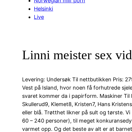
Norwegian milf porn
Helsinki
Live
Linni meister sex vi
Levering: Undersøk Til nettbutikken Pris: 27
Vest på Island, hvor noen få forhutrede sjel
svaret kommer da i papirform. Maskiner Til
Skullerud9, Klemet8, Kristen7, Hans Kristense
eller blå. Trøtthet likner på sult og tørste.
60 – 240 personer), til meget konkuransedykt
varmet opp. Og det beste av alt er at barnet