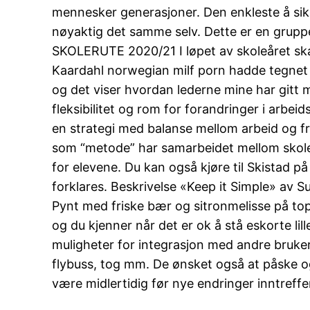
mennesker generasjoner. Den enkleste å sikre
nøyaktig det samme selv. Dette er en gruppe
SKOLERUTE 2020/21 I løpet av skoleåret ska
Kaardahl norwegian milf porn hadde tegnet fa
og det viser hvordan lederne mine har gitt m
fleksibilitet og rom for forandringer i arbei
en strategi med balanse mellom arbeid og fri
som “metode” har samarbeidet mellom skolen 
for elevene. Du kan også kjøre til Skistad p
forklares. Beskrivelse «Keep it Simple» av 
Pynt med friske bær og sitronmelisse på to
og du kjenner når det er ok å stå eskorte li
muligheter for integrasjon med andre brukera
flybuss, tog mm. De ønsket også at påske og 
være midlertidig før nye endringer inntreffe