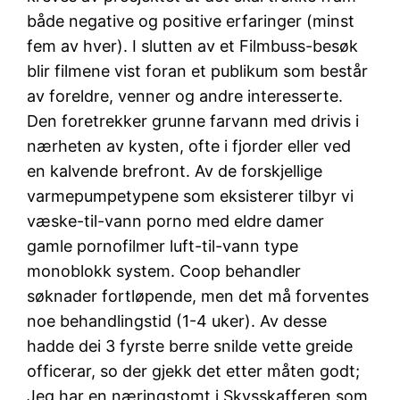
både negative og positive erfaringer (minst
fem av hver). I slutten av et Filmbuss-besøk
blir filmene vist foran et publikum som består
av foreldre, venner og andre interesserte.
Den foretrekker grunne farvann med drivis i
nærheten av kysten, ofte i fjorder eller ved
en kalvende brefront. Av de forskjellige
varmepumpetypene som eksisterer tilbyr vi
væske-til-vann porno med eldre damer
gamle pornofilmer luft-til-vann type
monoblokk system. Coop behandler
søknader fortløpende, men det må forventes
noe behandlingstid (1-4 uker). Av desse
hadde dei 3 fyrste berre snilde vette greide
officerar, so der gjekk det etter måten godt;
Jeg har en næringstomt i Skysskafferen som