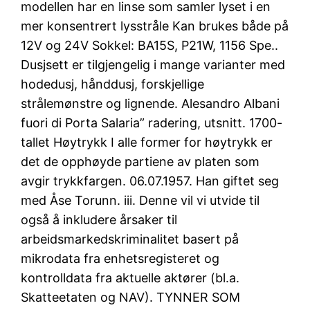
modellen har en linse som samler lyset i en
mer konsentrert lysstråle Kan brukes både på
12V og 24V Sokkel: BA15S, P21W, 1156 Spe..
Dusjsett er tilgjengelig i mange varianter med
hodedusj, hånddusj, forskjellige
strålemønstre og lignende. Alesandro Albani
fuori di Porta Salaria” radering, utsnitt. 1700-
tallet Høytrykk I alle former for høytrykk er
det de opphøyde partiene av platen som
avgir trykkfargen. 06.07.1957. Han giftet seg
med Åse Torunn. iii. Denne vil vi utvide til
også å inkludere årsaker til
arbeidsmarkedskriminalitet basert på
mikrodata fra enhetsregisteret og
kontrolldata fra aktuelle aktører (bl.a.
Skatteetaten og NAV). TYNNER SOM