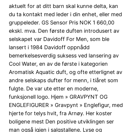
aktuelt for at ditt barn skal kunne delta, kan
du ta kontakt med leder i din enhet, eller med
gruppeleder. GS Sensor Pris NOK 1 660,00
ekskl. mva. Den første duften introdusert av
selskapet var Davidoff For Men, som ble
lansert i 1984 Davidoff oppnådd
bemerkelsesverdig suksess ved lansering av
Cool Water, en av de første i kategorien
Aromatisk Aquatic duft, og ofte etterlignet av
andre selskaps dufter for menn, i tiåret som
fulgte. De var ute etter en moderne,
funksjonell logo. Hjem » GRAVPYNT OG
ENGLEFIGURER » Gravpynt » Englefigur, med
hjerte for telys hvit, fra Arnøy. Her koster
boligene mest Den positive utviklingen ser
man også igjen i salgstallene. Lyse og