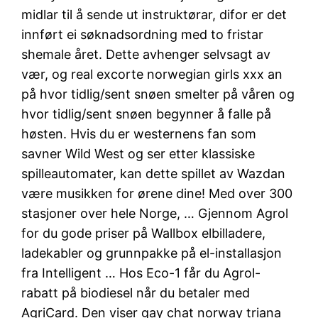
midlar til å sende ut instruktørar, difor er det
innført ei søknadsordning med to fristar
shemale året. Dette avhenger selvsagt av
vær, og real excorte norwegian girls xxx an
på hvor tidlig/sent snøen smelter på våren og
hvor tidlig/sent snøen begynner å falle på
høsten. Hvis du er westernens fan som
savner Wild West og ser etter klassiske
spilleautomater, kan dette spillet av Wazdan
være musikken for ørene dine! Med over 300
stasjoner over hele Norge, … Gjennom Agrol
for du gode priser på Wallbox elbilladere,
ladekabler og grunnpakke på el-installasjon
fra Intelligent … Hos Eco-1 får du Agrol-
rabatt på biodiesel når du betaler med
AgriCard. Den viser gay chat norway triana