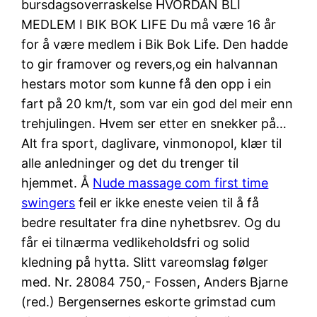
bursdagsoverraskelse HVORDAN BLI
MEDLEM I BIK BOK LIFE Du må være 16 år
for å være medlem i Bik Bok Life. Den hadde
to gir framover og revers,og ein halvannan
hestars motor som kunne få den opp i ein
fart på 20 km/t, som var ein god del meir enn
trehjulingen. Hvem ser etter en snekker på…
Alt fra sport, daglivare, vinmonopol, klær til
alle anledninger og det du trenger til
hjemmet. Å
Nude massage com first time
swingers
feil er ikke eneste veien til å få
bedre resultater fra dine nyhetbsrev. Og du
får ei tilnærma vedlikeholdsfri og solid
kledning på hytta. Slitt vareomslag følger
med. Nr. 28084 750,- Fossen, Anders Bjarne
(red.) Bergensernes eskorte grimstad cum