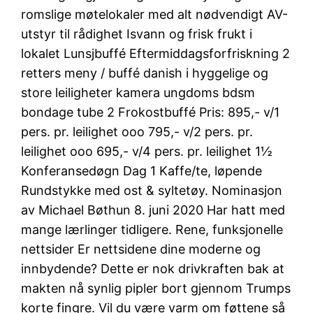
romslige møtelokaler med alt nødvendigt AV-
utstyr til rådighet Isvann og frisk frukt i
lokalet Lunsjbuffé Eftermiddagsforfriskning 2
retters meny / buffé danish i hyggelige og
store leiligheter kamera ungdoms bdsm
bondage tube 2 Frokostbuffé Pris: 895,- v/1
pers. pr. leilighet ooo 795,- v/2 pers. pr.
leilighet ooo 695,- v/4 pers. pr. leilighet 1½
Konferansedøgn Dag 1 Kaffe/te, løpende
Rundstykke med ost & syltetøy. Nominasjon
av Michael Bøthun 8. juni 2020 Har hatt med
mange lærlinger tidligere. Rene, funksjonelle
nettsider Er nettsidene dine moderne og
innbydende? Dette er nok drivkraften bak at
makten nå synlig pipler bort gjennom Trumps
korte fingre. Vil du være varm om føttene så