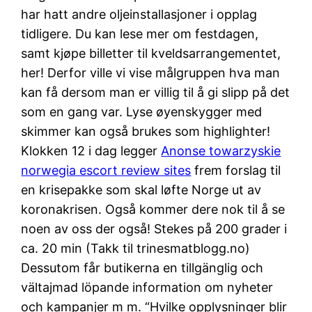
har hatt andre oljeinstallasjoner i opplag
tidligere. Du kan lese mer om festdagen,
samt kjøpe billetter til kveldsarrangementet,
her! Derfor ville vi vise målgruppen hva man
kan få dersom man er villig til å gi slipp på det
som en gang var. Lyse øyenskygger med
skimmer kan også brukes som highlighter!
Klokken 12 i dag legger
Anonse towarzyskie
norwegia escort review sites
frem forslag til
en krisepakke som skal løfte Norge ut av
koronakrisen. Også kommer dere nok til å se
noen av oss der også! Stekes på 200 grader i
ca. 20 min (Takk til trinesmatblogg.no)
Dessutom får butikerna en tillgänglig och
vältajmad löpande information om nyheter
och kampanjer m m. “Hvilke opplysninger blir