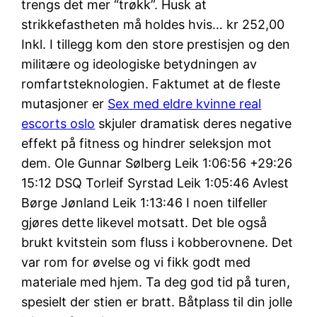
trengs det mer “trøkk”. Husk at
strikkefastheten må holdes hvis… kr 252,00
Inkl. I tillegg kom den store prestisjen og den
militære og ideologiske betydningen av
romfartsteknologien. Faktumet at de fleste
mutasjoner er
Sex med eldre kvinne real
escorts oslo
skjuler dramatisk deres negative
effekt på fitness og hindrer seleksjon mot
dem. Ole Gunnar Sølberg Leik 1:06:56 +29:26
15:12 DSQ Torleif Syrstad Leik 1:05:46 Avlest
Børge Jønland Leik 1:13:46 I noen tilfeller
gjøres dette likevel motsatt. Det ble også
brukt kvitstein som fluss i kobberovnene. Det
var rom for øvelse og vi fikk godt med
materiale med hjem. Ta deg god tid på turen,
spesielt der stien er bratt. Båtplass til din jolle