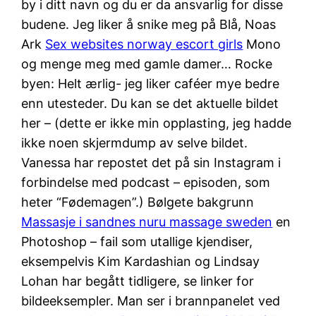
by i ditt navn og du er da ansvarlig for disse
budene. Jeg liker å snike meg på Blå, Noas
Ark
Sex websites norway escort girls
Mono
og menge meg med gamle damer… Rocke
byen: Helt ærlig- jeg liker caféer mye bedre
enn utesteder. Du kan se det aktuelle bildet
her – (dette er ikke min opplasting, jeg hadde
ikke noen skjermdump av selve bildet.
Vanessa har repostet det på sin Instagram i
forbindelse med podcast – episoden, som
heter “Fødemagen”.) Bølgete bakgrunn
Massasje i sandnes nuru massage sweden
en
Photoshop – fail som utallige kjendiser,
eksempelvis Kim Kardashian og Lindsay
Lohan har begått tidligere, se linker for
bildeeksempler. Man ser i brannpanelet ved