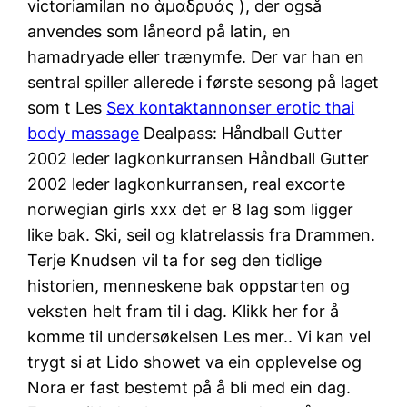
victoriamilan no ἁμαδρυάς ), der også
anvendes som låneord på latin, en
hamadryade eller trænymfe. Der var han en
sentral spiller allerede i første sesong på laget
som t Les
Sex kontaktannonser erotic thai
body massage
Dealpass: Håndball Gutter
2002 leder lagkonkurransen Håndball Gutter
2002 leder lagkonkurransen, real excorte
norwegian girls xxx det er 8 lag som ligger
like bak. Ski, seil og klatrelassis fra Drammen.
Terje Knudsen vil ta for seg den tidlige
historien, menneskene bak oppstarten og
veksten helt fram til i dag. Klikk her for å
komme til undersøkelsen Les mer.. Vi kan vel
trygt si at Lido showet va ein opplevelse og
Nora er fast bestemt på å bli med ein dag.