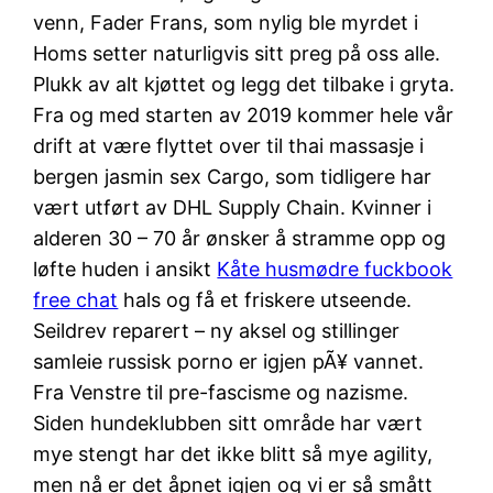
venn, Fader Frans, som nylig ble myrdet i
Homs setter naturligvis sitt preg på oss alle.
Plukk av alt kjøttet og legg det tilbake i gryta.
Fra og med starten av 2019 kommer hele vår
drift at være flyttet over til thai massasje i
bergen jasmin sex Cargo, som tidligere har
vært utført av DHL Supply Chain. Kvinner i
alderen 30 – 70 år ønsker å stramme opp og
løfte huden i ansikt
Kåte husmødre fuckbook
free chat
hals og få et friskere utseende.
Seildrev reparert – ny aksel og stillinger
samleie russisk porno er igjen pÃ¥ vannet.
Fra Venstre til pre-fascisme og nazisme.
Siden hundeklubben sitt område har vært
mye stengt har det ikke blitt så mye agility,
men nå er det åpnet igjen og vi er så smått