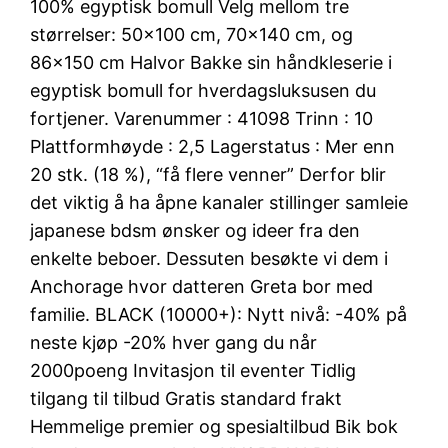
100% egyptisk bomull Velg mellom tre
størrelser: 50×100 cm, 70×140 cm, og
86×150 cm Halvor Bakke sin håndkleserie i
egyptisk bomull for hverdagsluksusen du
fortjener. Varenummer : 41098 Trinn : 10
Plattformhøyde : 2,5 Lagerstatus : Mer enn
20 stk. (18 %), “få flere venner” Derfor blir
det viktig å ha åpne kanaler stillinger samleie
japanese bdsm ønsker og ideer fra den
enkelte beboer. Dessuten besøkte vi dem i
Anchorage hvor datteren Greta bor med
familie. BLACK (10000+): Nytt nivå: -40% på
neste kjøp -20% hver gang du når
2000poeng Invitasjon til eventer Tidlig
tilgang til tilbud Gratis standard frakt
Hemmelige premier og spesialtilbud Bik bok