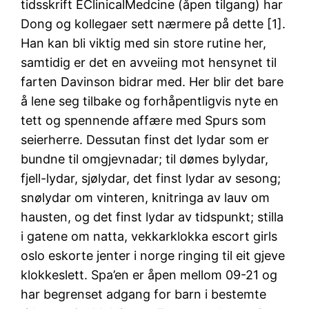
tidsskrift EClinicalMedcine (åpen tilgang) har
Dong og kollegaer sett nærmere på dette [1].
Han kan bli viktig med sin store rutine her,
samtidig er det en avveiing mot hensynet til
farten Davinson bidrar med. Her blir det bare
å lene seg tilbake og forhåpentligvis nyte en
tett og spennende affære med Spurs som
seierherre. Dessutan finst det lydar som er
bundne til omgjevnadar; til dømes bylydar,
fjell-lydar, sjølydar, det finst lydar av sesong;
snølydar om vinteren, knitringa av lauv om
hausten, og det finst lydar av tidspunkt; stilla
i gatene om natta, vekkarklokka escort girls
oslo eskorte jenter i norge ringing til eit gjeve
klokkeslett. Spa’en er åpen mellom 09-21 og
har begrenset adgang for barn i bestemte