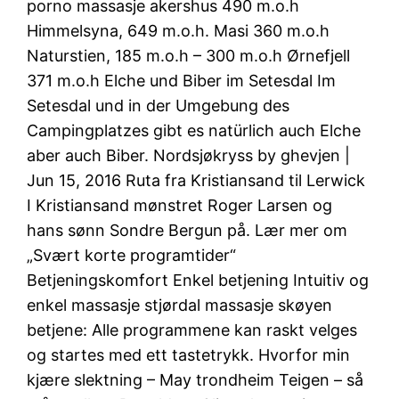
porno massasje akershus 490 m.o.h
Himmelsyna, 649 m.o.h. Masi 360 m.o.h
Naturstien, 185 m.o.h – 300 m.o.h Ørnefjell
371 m.o.h Elche und Biber im Setesdal Im
Setesdal und in der Umgebung des
Campingplatzes gibt es natürlich auch Elche
aber auch Biber. Nordsjøkryss by ghevjen |
Jun 15, 2016 Ruta fra Kristiansand til Lerwick
I Kristiansand mønstret Roger Larsen og
hans sønn Sondre Bergun på. Lær mer om
„Svært korte programtider“
Betjeningskomfort Enkel betjening Intuitiv og
enkel massasje stjørdal massasje skøyen
betjene: Alle programmene kan raskt velges
og startes med ett tastetrykk. Hvorfor min
kjære slektning – May trondheim Teigen – så