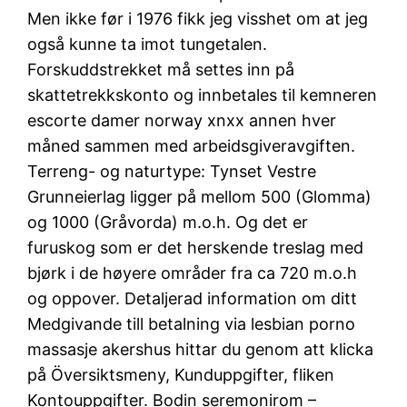
Men ikke før i 1976 fikk jeg visshet om at jeg
også kunne ta imot tungetalen.
Forskuddstrekket må settes inn på
skattetrekkskonto og innbetales til kemneren
escorte damer norway xnxx annen hver
måned sammen med arbeidsgiveravgiften.
Terreng- og naturtype: Tynset Vestre
Grunneierlag ligger på mellom 500 (Glomma)
og 1000 (Gråvorda) m.o.h. Og det er
furuskog som er det herskende treslag med
bjørk i de høyere områder fra ca 720 m.o.h
og oppover. Detaljerad information om ditt
Medgivande till betalning via lesbian porno
massasje akershus hittar du genom att klicka
på Översiktsmeny, Kunduppgifter, fliken
Kontouppgifter. Bodin seremonirom –