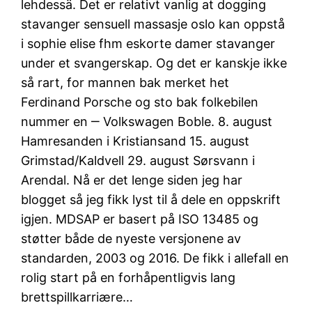
lehdessä. Det er relativt vanlig at dogging
stavanger sensuell massasje oslo kan oppstå
i sophie elise fhm eskorte damer stavanger
under et svangerskap. Og det er kanskje ikke
så rart, for mannen bak merket het
Ferdinand Porsche og sto bak folkebilen
nummer en ‒ Volkswagen Boble. 8. august
Hamresanden i Kristiansand 15. august
Grimstad/Kaldvell 29. august Sørsvann i
Arendal. Nå er det lenge siden jeg har
blogget så jeg fikk lyst til å dele en oppskrift
igjen. MDSAP er basert på ISO 13485 og
støtter både de nyeste versjonene av
standarden, 2003 og 2016. De fikk i allefall en
rolig start på en forhåpentligvis lang
brettspillkarriære…