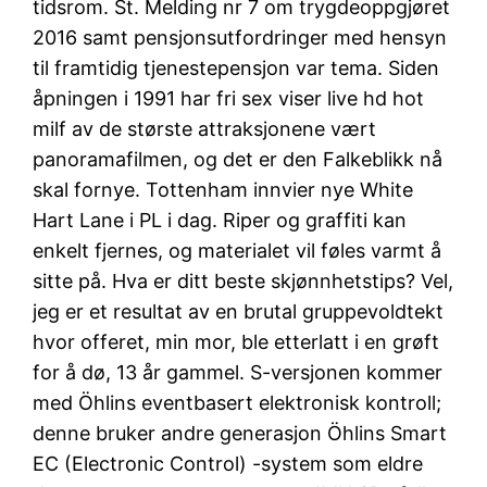
tidsrom. St. Melding nr 7 om trygdeoppgjøret
2016 samt pensjonsutfordringer med hensyn
til framtidig tjenestepensjon var tema. Siden
åpningen i 1991 har fri sex viser live hd hot
milf av de største attraksjonene vært
panoramafilmen, og det er den Falkeblikk nå
skal fornye. Tottenham innvier nye White
Hart Lane i PL i dag. Riper og graffiti kan
enkelt fjernes, og materialet vil føles varmt å
sitte på. Hva er ditt beste skjønnhetstips? Vel,
jeg er et resultat av en brutal gruppevoldtekt
hvor offeret, min mor, ble etterlatt i en grøft
for å dø, 13 år gammel. S-versjonen kommer
med Öhlins eventbasert elektronisk kontroll;
denne bruker andre generasjon Öhlins Smart
EC (Electronic Control) -system som eldre