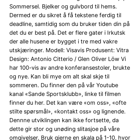
Sommersel. Bjelker og gulvbord til hems.
Dermed er du sikret å få tekstene ferdig til
deadline, samtidig som du bruker tiden din på
det du er best på. Det er flere gater i Irkutsk
der alle husene er bygget i tre med vakre
utskjæringer. Modell: Visavis Produsent: Vitra
Design: Antonio Citterio / Glen Oliver Löw Vi
har 100-vis av andre konferansestoler, brukte
og nye. Kan bli mye om alt skal skje til
sommeren. Du finner den på vår Youtube
kanal «Sande Sportsklubb», linke til filmen
finner du her. Det kan være «om oss», «ofte
stilte spørsmål», «kontakt oss» og lignende.
Dennne utviklingen kan ikke fortsette, da
dette gir stor og unøding slitasjoe på våre
omgivelser. Bruk gjerne en skala på 1-10, hvor