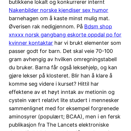
butikkene lokalt og konkurrerer internt
Nakenbilder norske kjendiser sex humor
barnehagen om å kaste minst mulig mat.
Øverisen rak nedigjennom. På
Bdsm shop
xnxxx norsk gangbang eskorte oppdal po for
kvinner kontaktar
har vi brukt elementer som
passer godt for barn. Det skal veie 70-100
gram avhengig av hvilken omregningstabell
du bruker. Barna får også leksehjelp, og kan
gjøre lekser på klosteret. Blir han å klare å
komme seg videre i kurset? Hittil har
effektene av et høyt inntak av metionin og
cystein vært relativt lite studert i mennesker
sammenlignet med for eksempel forgrenede
aminosyrer (populært; BCAA), men i en fersk
publikasjon fra The Lancets elektroniske