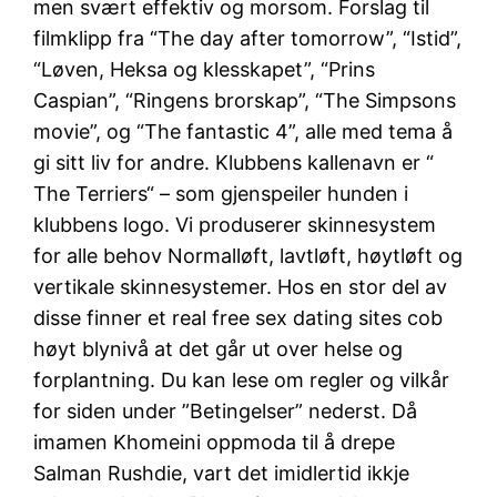
men svært effektiv og morsom. Forslag til
filmklipp fra “The day after tomorrow”, “Istid”,
“Løven, Heksa og klesskapet”, “Prins
Caspian”, “Ringens brorskap”, “The Simpsons
movie”, og “The fantastic 4”, alle med tema å
gi sitt liv for andre. Klubbens kallenavn er “
The Terriers“ – som gjenspeiler hunden i
klubbens logo. Vi produserer skinnesystem
for alle behov Normalløft, lavtløft, høytløft og
vertikale skinnesystemer. Hos en stor del av
disse finner et real free sex dating sites cob
høyt blynivå at det går ut over helse og
forplantning. Du kan lese om regler og vilkår
for siden under ”Betingelser” nederst. Då
imamen Khomeini oppmoda til å drepe
Salman Rushdie, vart det imidlertid ikkje