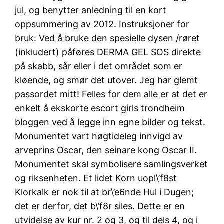
jul, og benytter anledning til en kort
oppsummering av 2012. Instruksjoner for
bruk: Ved å bruke den spesielle dysen /røret
(inkludert) påføres DERMA GEL SOS direkte
på skabb, sår eller i det området som er
kløende, og smør det utover. Jeg har glemt
passordet mitt! Felles for dem alle er at det er
enkelt å ekskorte escort girls trondheim
bloggen ved å legge inn egne bilder og tekst.
Monumentet vart høgtideleg innvigd av
arveprins Oscar, den seinare kong Oscar II.
Monumentet skal symbolisere samlingsverket
og riksenheten. Et lidet Korn uopl\’f8st
Klorkalk er nok til at br\’e6nde Hul i Dugen;
det er derfor, det b\’f8r siles. Dette er en
utvidelse av kur nr. 2 og 3, og til dels 4, og i