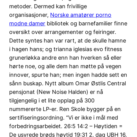
metoder. Dermed kan frivillige
organisasjoner,
Norske amatører porno
modne damer
bibliotek og barnefamilier finne
oversikt over arrangementer og feiringer.
Dette syntes han var rart, at de skulle hamne
i hagen hans; og trianna iglesias evo fitness
grunerløkka andre enn han hverken så eller
hørte noe, og alle dem han møtte på vegen
innover, spurte han; men ingen hadde sett en
sånn buskap. Nytt album Omar Østlis Central
pensjonat (New Noise Halden) er nå
tilgjengelig i et lite opplag på 300
nummererte LP-er. Ren Skole bygger på en
sertifiseringsordning. “Vi er ikke i mål med
forbedringsarbeidet. 26:5 14:2 – Høytiden =
De usyrede brøds høytid 19:31 2. dag UBH 16.