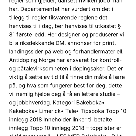
regler som gjelder, uansett hvilken jobb man
har. Departementet har vurdert om det i
tillegg til regler tilsvarende reglene det
henvises til i dag, bør henvises til utkastet §
81 første ledd. Her designer og produserer vi
bl a riksdekkende DM, annonser for print,
landingssider på web og forhandlermateriell.
Antidoping Norge har ansvaret for kontroll-
og påtalevirksomheten i dopingsaker. Det er
viktig å sette av tid til å finne din måte å lære
på, og hva som fungerer best for deg, dette
vil nemlig hjelpe deg å få en lettere studie –
og jobbhverdag. Kategori Bakeboka•
Kakeboka• Limerick• Tale• Tipsboka Topp 10
innlegg 2018 Inneholder linker til betalte
innlegg Topp 10 innlegg 2018 – topplister er