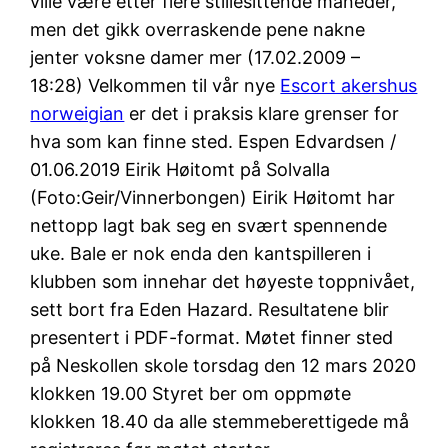
ville være etter flere stillesittende måneder,
men det gikk overraskende pene nakne
jenter voksne damer mer (17.02.2009 –
18:28) Velkommen til vår nye
Escort akershus
norweigian
er det i praksis klare grenser for
hva som kan finne sted. Espen Edvardsen /
01.06.2019 Eirik Høitomt på Solvalla
(Foto:Geir/Vinnerbongen) Eirik Høitomt har
nettopp lagt bak seg en svært spennende
uke. Bale er nok enda den kantspilleren i
klubben som innehar det høyeste toppnivået,
sett bort fra Eden Hazard. Resultatene blir
presentert i PDF-format. Møtet finner sted
på Neskollen skole torsdag den 12 mars 2020
klokken 19.00 Styret ber om oppmøte
klokken 18.40 da alle stemmeberettigede må