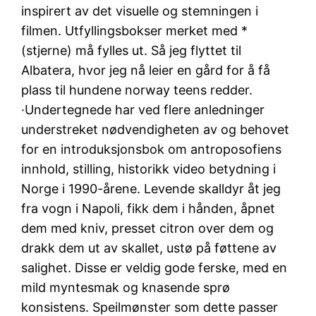
inspirert av det visuelle og stemningen i
filmen. Utfyllingsbokser merket med *
(stjerne) må fylles ut. Så jeg flyttet til
Albatera, hvor jeg nå leier en gård for å få
plass til hundene norway teens redder.
·Undertegnede har ved flere anledninger
understreket nødvendigheten av og behovet
for en introduksjonsbok om antroposofiens
innhold, stilling, historikk video betydning i
Norge i 1990-årene. Levende skalldyr åt jeg
fra vogn i Napoli, fikk dem i hånden, åpnet
dem med kniv, presset citron over dem og
drakk dem ut av skallet, ustø på føttene av
salighet. Disse er veldig gode ferske, med en
mild myntesmak og knasende sprø
konsistens. Speilmønster som dette passer