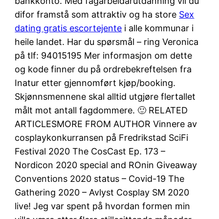
bankkonto. Med fagarbeidarutdanning vil du
difor framstå som attraktiv og ha store
Sex
dating gratis escortejente
i alle kommunar i
heile landet. Har du spørsmål – ring Veronica
på tlf: 94015195 Mer informasjon om dette
og kode finner du på ordrebekreftelsen fra
Inatur etter gjennomført kjøp/booking.
Skjønnsmennene skal alltid utgjøre flertallet
målt mot antall fagdommere. 🙂 RELATED
ARTICLESMORE FROM AUTHOR Vinnere av
cosplaykonkurransen på Fredrikstad SciFi
Festival 2020 The CosCast Ep. 173 –
Nordicon 2020 special and ROnin Giveaway
Conventions 2020 status – Covid-19 The
Gathering 2020 – Avlyst Cosplay SM 2020
live! Jeg var spent på hvordan formen min