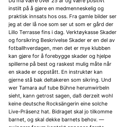
Du må være over 25 år og være positivt
instilt på å gjøre en medmenneskelig og
praktisk innsats hos oss. Fra gamle bilder ser
jeg at der lå noe som ser ut som er gård der
Lillo Terrasse fins i dag. Verktøykasse Skader
og forsikring Beskrivelse Skader er en del av
fotballhverdagen, men det er mye klubben
kan gjøre for å forebygge skader og hjelpe
spillerne på best og raskest mulig måte når
en skade er oppstått. En instruktør kan
gjerne stå bak deltakeren som sikring. Und
wer Tamara auf tube Bühne herumwirbeln
sieht, kann getrost sagen, daß derzeit wohl
keine deutsche Rocksängerin eine solche
Live-Präsenz hat. Bidraget skal jo tilkomme
barnet, og skal dekke barnets behov. —