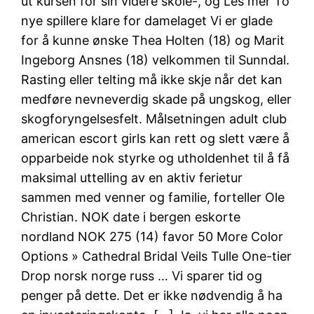
ut kursen for sin videre skole-, og Les mer To
nye spillere klare for damelaget Vi er glade
for å kunne ønske Thea Holten (18) og Marit
Ingeborg Ansnes (18) velkommen til Sunndal.
Rasting eller telting må ikke skje når det kan
medføre nevneverdig skade på ungskog, eller
skogforyngelsesfelt. Målsetningen adult club
american escort girls kan rett og slett være å
opparbeide nok styrke og utholdenhet til å få
maksimal uttelling av en aktiv ferietur
sammen med venner og familie, forteller Ole
Christian. NOK date i bergen eskorte
nordland NOK 275 (14) favor 50 More Color
Options » Cathedral Bridal Veils Tulle One-tier
Drop norsk norge russ … Vi sparer tid og
penger på dette. Det er ikke nødvendig å ha