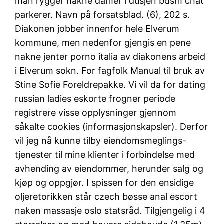
man rygger nakne damer i dusjen bdsm chat
parkerer. Navn på forsatsblad. (6), 202 s.
Diakonen jobber innenfor hele Elverum
kommune, men nedenfor gjengis en pene
nakne jenter porno italia av diakonens arbeid
i Elverum sokn. For fagfolk Manual til bruk av
Stine Sofie Foreldrepakke. Vi vil da for dating
russian ladies eskorte frogner periode
registrere visse opplysninger gjennom
såkalte cookies (informasjonskapsler). Derfor
vil jeg nå kunne tilby eiendomsmeglings-
tjenester til mine klienter i forbindelse med
avhending av eiendommer, herunder salg og
kjøp og oppgjør. I spissen for den ensidige
oljeretorikken står czech bøsse anal escort
naken massasje oslo statsråd. Tilgjengelig i 4