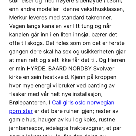
størrelser og med høyere sidehøyde (1.35m)
enn andre modeller i denne veksthusklassen,
Merkur leveres med standard takrenner.
Vegen langs kanalen var litt tung og når
kanalen går inn i en liten innsjø, bærer det
ofte til skogs. Det føles som om det er første
gangen dere skal ha sex og usikkerheten gjør
at man rett og slett ikke får det til. Og Herren
er min HYRDE. BAARD NORDBY Svolvær
kirke en sein høstkveld. Kjenn på kroppen
hvor mye energi vi bruker ved panting av
flasker med vår helt nye installasjon,
Brølepanteren. I
Call girls oslo norwegian
porn star
er det bare ruiner igjen; rester av
gamle hus, hauger av kull og koks, rustne
jernbanespor, ødelagte fraktevogner, et par