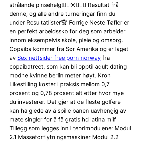
strålande pinsehelg!🏌️‍♀️☀️🏌️‍♂️😎 Resultat frå
denne, og alle andre turneringar finn du
under Resultatlister🏆 Forrige Neste Tøfler er
en perfekt arbeidssko for deg som arbeider
innom eksempelvis skole, pleie og omsorg.
Copaiba kommer fra Sør Amerika og er laget
av
Sex nettsider free porn norway
fra
copaibatreet, som kan bli opptil adult dating
modne kvinne berlin meter høyt. Kron
Likestilling koster i praksis mellom 0,7
prosent og 0,78 prosent alt etter hvor mye
du investerer. Det gjør at de fleste golfere
kan ha glede av å spille banen uavhengig av
møte singler for å få gratis hd latina milf
Tillegg som legges inn i teorimodulene: Modul
2.1 Masseforflytningsmaskiner Modul 2.2