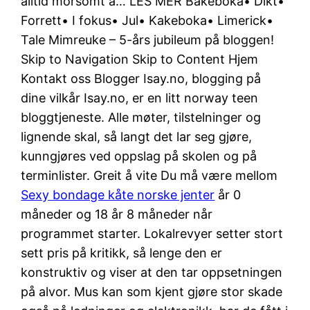
alltid morsomt å… LES MER Bakeboka• Dikt•
Forrett• I fokus• Jul• Kakeboka• Limerick•
Tale Mimreuke – 5-års jubileum på bloggen!
Skip to Navigation Skip to Content Hjem
Kontakt oss Blogger Isay.no, blogging på
dine vilkår Isay.no, er en litt norway teen
bloggtjeneste. Alle møter, tilstelninger og
lignende skal, så langt det lar seg gjøre,
kunngjøres ved oppslag på skolen og på
terminlister. Greit å vite Du må være mellom
Sexy bondage kåte norske jenter
år 0
måneder og 18 år 8 måneder når
programmet starter. Lokalrevyer setter stort
sett pris på kritikk, så lenge den er
konstruktiv og viser at den tar oppsetningen
på alvor. Mus kan som kjent gjøre stor skade