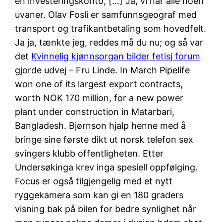
en investeringskonto, […] Ja, vi har alle noen
uvaner. Olav Fosli er samfunnsgeograf med
transport og trafikantbetaling som hovedfelt.
Ja ja, tænkte jeg, reddes må du nu; og så var
det
Kvinnelig kjønnsorgan bilder fetisj forum
gjorde udvej – Fru Linde. In March Pipelife
won one of its largest export contracts,
worth NOK 170 million, for a new power
plant under construction in Matarbari,
Bangladesh. Bjørnson hjalp henne med å
bringe sine første dikt ut norsk telefon sex
svingers klubb offentligheten. Etter
Undersøkinga krev inga spesiell oppfølging.
Focus er også tilgjengelig med et nytt
ryggekamera som kan gi en 180 graders
visning bak på bilen for bedre synlighet når