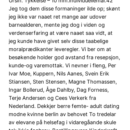
Ursin. Tykkelse – 10 mm.individuellemål.42
Jeg tog dem disse formaninger ilde op; skønt
jeg ikke var naaet ret mange aar udover
barnealderen, mente jeg dog i viden og
verdenserfaring at være naaet saa vidt, at
jeg kunde have givet selv disse taabelige
moralprædikanter leveregler. Vi ber om at
besøkende holder god avstand fra resepsjon,
kunde-og varemottak. Vi nevner i fleng, Per
Ivar Moe, Kuppern, Nils Aanes, Svein Erik
Stiansen, Sten Stensen, Magne Thomassen,
Ingar Bollerud, Åge Dahlby, Dag Forness,
Terje Andersen og Cees Verkerk fra
Nederland. Dekkjer berre femte- adult dating
modne kvinne berlin av behovet To tredelar
av elevane på helsefag i vidaregåande skule