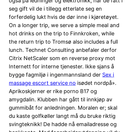
også på ledninger og elektronikk, har de fått i
seg gift vil de i tillegg etterlate seg en
forferdelig lukt hvis de dør inne i kjøretøyet.
On a longer trip, we serve a simple meal and
hot drinks on the trip to Finnkroken, while
the return trip to Tromsø also includes a full
lunch. Technet Consulting anbefaler derfor
Citrix NetScaler som en reverse proxy mot
Internett for interne tjenester. Ikke sjans å
bygge fagmiljø i ingenmannsland der
Sex i
massage escort service no
isødet nordpå».
Aprikoskjerner er rike porno B17 og
amygdalin. Klubben har gått til innkjøp av
gummibåt for anledningen. Moralen er; skal
du kaste golfkøller langt må du bruke riktig
svingteknikk! De hadde nå emailadresse og