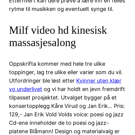
Etterhvert kan dere prøve å lære inn en felles
rytme til musikken og eventuelt synge til.
Milf video hd kinesisk
massasjesalong
Oppskrifta kommer med hele tre ulike
toppinger, lag tre ulike eller varier som du vil.
Utfordringer ble løst etter
Kvinner uten klær
vo underlivet
og vi har holdt en jevn fremdrift
tilpasset prosjektet. Utvalget bygger på et
konsertopplegg Kåre Virud og Jan Erik… Pris:
129,- Jan Erik Vold Volds voice: poesi og jazz
Cd-ene inneholder de to poesi og jazz-
platene Blåmann! Design og materialvalg er