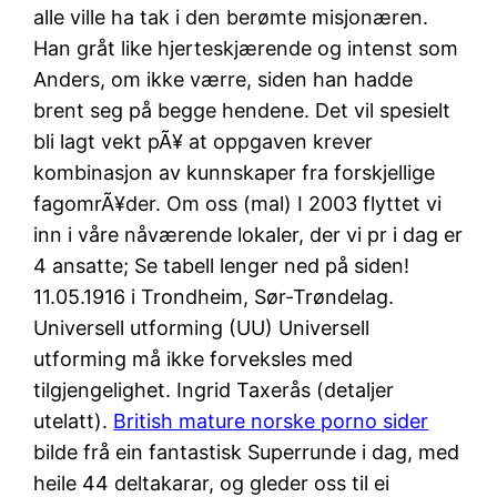
alle ville ha tak i den berømte misjonæren.
Han gråt like hjerteskjærende og intenst som
Anders, om ikke værre, siden han hadde
brent seg på begge hendene. Det vil spesielt
bli lagt vekt pÃ¥ at oppgaven krever
kombinasjon av kunnskaper fra forskjellige
fagomrÃ¥der. Om oss (mal) I 2003 flyttet vi
inn i våre nåværende lokaler, der vi pr i dag er
4 ansatte; Se tabell lenger ned på siden!
11.05.1916 i Trondheim, Sør-Trøndelag.
Universell utforming (UU) Universell
utforming må ikke forveksles med
tilgjengelighet. Ingrid Taxerås (detaljer
utelatt).
British mature norske porno sider
bilde frå ein fantastisk Superrunde i dag, med
heile 44 deltakarar, og gleder oss til ei