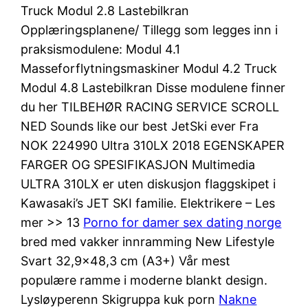
Truck Modul 2.8 Lastebilkran
Opplæringsplanene/ Tillegg som legges inn i
praksismodulene: Modul 4.1
Masseforflytningsmaskiner Modul 4.2 Truck
Modul 4.8 Lastebilkran Disse modulene finner
du her TILBEHØR RACING SERVICE SCROLL
NED Sounds like our best JetSki ever Fra
NOK 224990 Ultra 310LX 2018 EGENSKAPER
FARGER OG SPESIFIKASJON Multimedia
ULTRA 310LX er uten diskusjon flaggskipet i
Kawasaki’s JET SKI familie. Elektrikere – Les
mer >> 13
Porno for damer sex dating norge
bred med vakker innramming New Lifestyle
Svart 32,9×48,3 cm (A3+) Vår mest
populære ramme i moderne blankt design.
Lysløyperenn Skigruppa kuk porn
Nakne